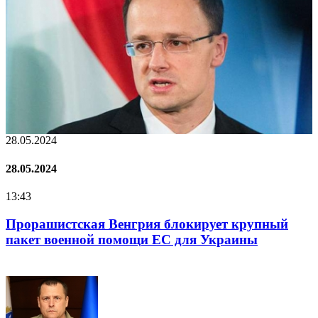
8.05.2024
22.
8.05.2024
22.
3:43
16:
Прорашистская Венгрия блокирует крупный
На
пакет военной помощи ЕС для Украины
кр
по