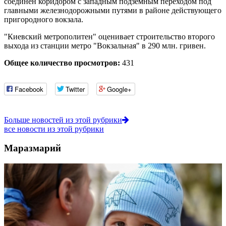
соединен коридором с западным подземным переходом под
главными железнодорожными путями в районе действующего
пригородного вокзала.
"Киевский метрополитен" оценивает строительство второго
выхода из станции метро "Вокзальная" в 290 млн. гривен.
Общее количество просмотров:
431
Facebook
Twitter
Google+
Больше новостей из этой рубрики
все новости из этой рубрики
Маразмарий