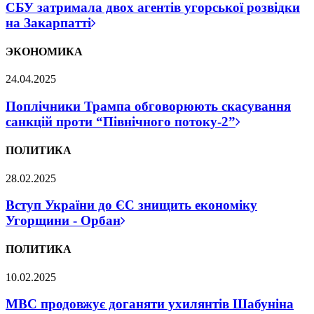
СБУ затримала двох агентів угорської розвідки
на Закарпатті
ЭКОНОМИКА
24.04.2025
Поплічники Трампа обговорюють скасування
санкцій проти “Північного потоку-2”
ПОЛИТИКА
28.02.2025
Вступ України до ЄС знищить економіку
Угорщини - Орбан
ПОЛИТИКА
10.02.2025
МВС продовжує доганяти ухилянтів Шабуніна