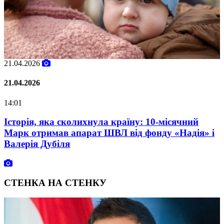
.04.2026
02.0
.04.2026
02.0
:01
07:0
сторія, яка сколихнула країну: 10-місячний
Ole
арк отримав апарат ШВЛ від фонду «Надія» і
Att
алерія Дубіля
Dur
СТЕНКА НА СТЕНКУ