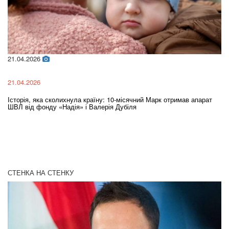
21.04.2026
02
21.04.2026
02
Історія, яка сколихнула країну: 10-місячний Марк отримав апарат
Ol
ШВЛ від фонду «Надія» і Валерія Дубіля
In
СТЕНКА НА СТЕНКУ