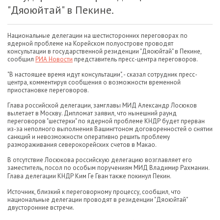
"Дяоюйтай" в Пекине.
Национальные делегации на шестисторонних переговорах по
ядерной проблеме на Корейском полуострове проводят
консультации в государственной резиденции "Дяоюйтай" в Пекине,
сообщил
РИА Новости
представитель пресс-центра переговоров.
"В настоящее время идут консультации", - сказал сотрудник пресс-
центра, комментируя сообщения о возможности временной
приостановке переговоров.
Глава российской делегации, замглавы МИД Александр Лосюков
вылетает в Москву. Дипломат заявил, что нынешний раунд
переговоров "шестерки" по ядерной проблеме КНДР будет прерван
из-за неполного выполнения Вашингтоном договоренностей о снятии
санкций и невозможности оперативно решить проблему
размораживания северокорейских счетов в Макао.
В отсутствие Лосюкова российскую делегацию возглавляет его
заместитель, посол по особым поручениям МИД Владимир Рахманин.
Глава делегации КНДР Ким Ге Гван также покинул Пекин.
Источник, близкий к переговорному процессу, сообщил, что
национальные делегации проводят в резиденции "Дяоюйтай"
двусторонние встречи.