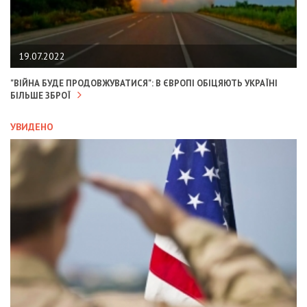
19.07.2022
"ВІЙНА БУДЕ ПРОДОВЖУВАТИСЯ": В ЄВРОПІ ОБІЦЯЮТЬ УКРАЇНІ
БІЛЬШЕ ЗБРОЇ
УВИДЕНО