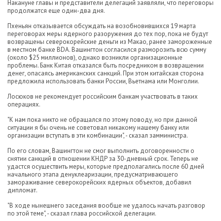
Накануне главы и представители делегаций заявляли, что переговоры
продолжатся еще один-два дня.
Пхеньян отказывается обсуждать на возобновившихся 19 марта
переговорах меры ядерного разоружения до тех пор, пока не будут
возвращены северокорейские деньги из Макао, ранее замороженные
в местном банке BDA. Вашингтон согласился разморозить всю сумму
(около $25 миллионов), однако возникли организационные
проблемы. Банк Китая отказался быть посредником в возвращении
денег, опасаясь американских санкций. При этом китайская сторона
предложила использовать банки России, Вьетнама или Монголии.
Лосюков не рекомендует российским банкам участвовать в таких
операциях.
"К нам пока никто не обращался по этому поводу, но при данной
ситуации я бы очень не советовал никакому нашему банку или
организации вступать в эти комбинации", - сказал замминистра.
По его словам, Вашингтон не смог выполнить договоренности о
снятии санкций в отношении КНДР за 30-дневный срок. Теперь не
удастся осуществить меры, которые предполагались после 60 дней
начального этапа денуклеаризации, предусматривающего
замораживание северокорейских ядерных объектов, добавил
дипломат.
"В ходе нынешнего заседания вообще не удалось начать разговор
по этой теме", - сказал глава российской делегации.