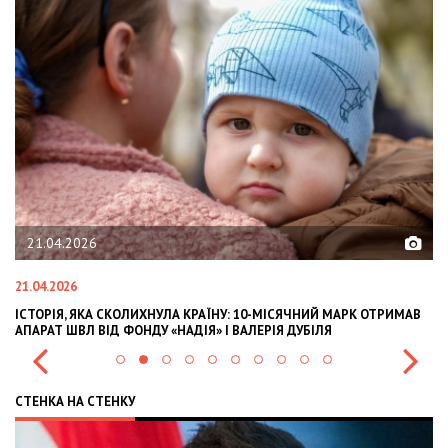
21.04.2026
21.04.2026
02
ІСТОРІЯ, ЯКА СКОЛИХНУЛА КРАЇНУ: 10-МІСЯЧНИЙ МАРК ОТРИМАВ
OL
АПАРАТ ШВЛ ВІД ФОНДУ «НАДІЯ» І ВАЛЕРІЯ ДУБІЛЯ
IN
СТЕНКА НА СТЕНКУ