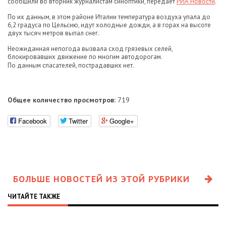
сообщили во вторник журналистам синоптики, передает
РИА Новости
.
По их данным, в этом районе Италии температура воздуха упала до
6,2 градуса по Цельсию, идут холодные дожди, а в горах на высоте
двух тысяч метров выпал снег.
Неожиданная непогода вызвала сход грязевых селей,
блокировавших движение по многим автодорогам.
По данным спасателей, пострадавших нет.
Общее количество просмотров:
719
Facebook
Twitter
Google+
БОЛЬШЕ НОВОСТЕЙ ИЗ ЭТОЙ РУБРИКИ
ЧИТАЙТЕ ТАКЖЕ