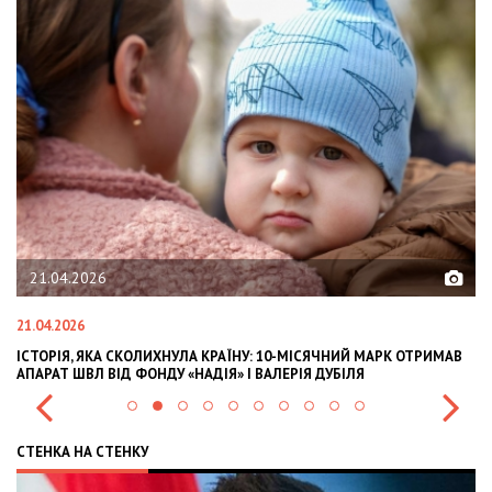
6
02.02.2026
02.02.2026
КА СКОЛИХНУЛА КРАЇНУ: 10-МІСЯЧНИЙ МАРК ОТРИМАВ
OLEKSII ABASOV:
 ВІД ФОНДУ «НАДІЯ» І ВАЛЕРІЯ ДУБІЛЯ
INTERNATIONAL 
СТЕНКА НА СТЕНКУ