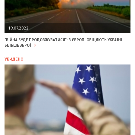
19.07.2022
"ВІЙНА БУДЕ ПРОДОВЖУВАТИСЯ": В ЄВРОПІ ОБІЦЯЮТЬ УКРАЇНІ
БІЛЬШЕ ЗБРОЇ
УВИДЕНО