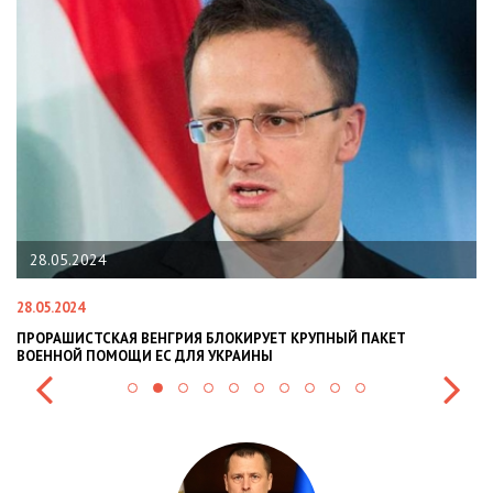
2024
22.01.2024
4
22.01.2024
СТСКАЯ ВЕНГРИЯ БЛОКИРУЕТ КРУПНЫЙ ПАКЕТ
НАЦПОЛІЦІЯ 
 ПОМОЩИ ЕС ДЛЯ УКРАИНЫ
СИТУАЦІЇ В РА