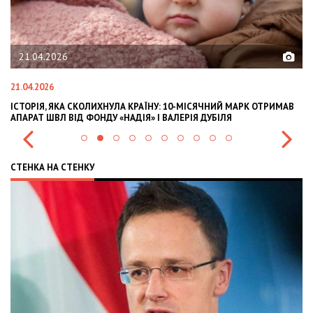
21.04.2026
21.04.2026
02
ІСТОРІЯ, ЯКА СКОЛИХНУЛА КРАЇНУ: 10-МІСЯЧНИЙ МАРК ОТРИМАВ
OL
АПАРАТ ШВЛ ВІД ФОНДУ «НАДІЯ» І ВАЛЕРІЯ ДУБІЛЯ
IN
СТЕНКА НА СТЕНКУ