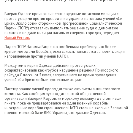
Вчерав Одессе произошли первые крупные потасовки милиции с
протестующими против проведения украино-натовских учений «Си
Бриз». Около сотни сторонников Прогрессивной Социалистической
Партии (ПСПУ) отказались выполнять решение суда о демонтаже
палаток и не дали милиции насильно свернуть городок, передает
Новый Регион.
Лидер ПСПУ Наталья Витренко пообещала прибегнуть «к более
крутым методами борьбы», если «власть попытается запретить акции,
направленные против учений НАТО».
Между тем в мэрии Одессы действия протестующих
охарактеризовали как «грубое нарушение решения Приморского
райсуда Одессы от 5 июля, запретившего на время проведения
учений «Си-Бриз» любые протестные акции».
Пикетирование учений проводят также активисты антинатовского
комитета. Как сообщил руководитель этой общественной
организации Валерий Кауров, «к морскому вокзалу, где стоят наши
пикеты пока не пришвартовался ни один военный корабль:
иностранные корабли стран-членов НАТО стали на якорь на Западной
военно-морской базе ВМС Украины, что дальше Одессы».