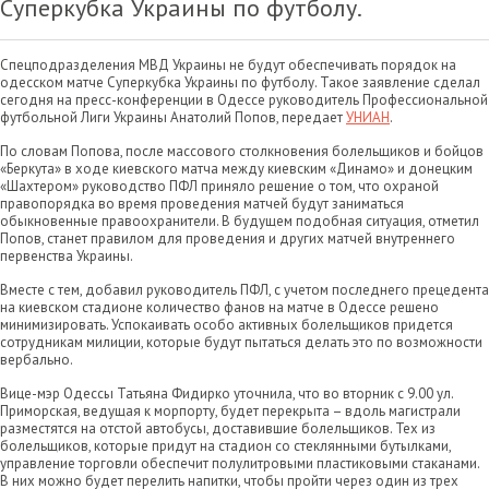
Суперкубка Украины по футболу.
Спецподразделения МВД Украины не будут обеспечивать порядок на
одесском матче Суперкубка Украины по футболу. Такое заявление сделал
сегодня на пресс-конференции в Одессе руководитель Профессиональной
футбольной Лиги Украины Анатолий Попов, передает
УНИАН
.
По словам Попова, после массового столкновения болельщиков и бойцов
«Беркута» в ходе киевского матча между киевским «Динамо» и донецким
«Шахтером» руководство ПФЛ приняло решение о том, что охраной
правопорядка во время проведения матчей будут заниматься
обыкновенные правоохранители. В будущем подобная ситуация, отметил
Попов, станет правилом для проведения и других матчей внутреннего
первенства Украины.
Вместе с тем, добавил руководитель ПФЛ, с учетом последнего прецедента
на киевском стадионе количество фанов на матче в Одессе решено
минимизировать. Успокаивать особо активных болельщиков придется
сотрудникам милиции, которые будут пытаться делать это по возможности
вербально.
Вице-мэр Одессы Татьяна Фидирко уточнила, что во вторник с 9.00 ул.
Приморская, ведущая к морпорту, будет перекрыта – вдоль магистрали
разместятся на отстой автобусы, доставившие болельщиков. Тех из
болельщиков, которые придут на стадион со стеклянными бутылками,
управление торговли обеспечит полулитровыми пластиковыми стаканами.
В них можно будет перелить напитки, чтобы пройти через один из трех