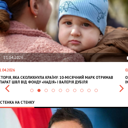
21.04.2026
1.04.2026
0
СТОРІЯ, ЯКА СКОЛИХНУЛА КРАЇНУ: 10-МІСЯЧНИЙ МАРК ОТРИМАВ
O
ПАРАТ ШВЛ ВІД ФОНДУ «НАДІЯ» І ВАЛЕРІЯ ДУБІЛЯ
I
СТЕНКА НА СТЕНКУ