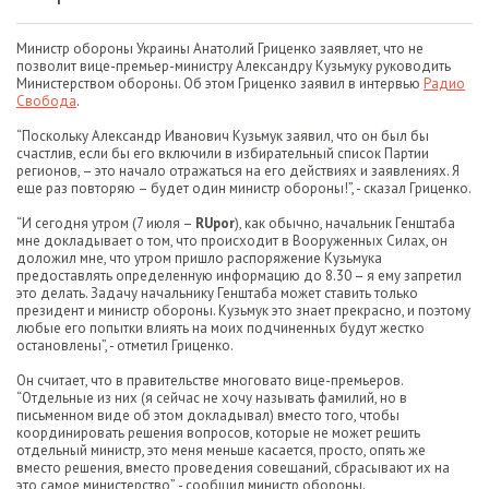
Министр обороны Украины Анатолий Гриценко заявляет, что не
позволит вице-премьер-министру Александру Кузьмуку руководить
Министерством обороны. Об этом Гриценко заявил в интервью
Радио
Свобода
.
“Поскольку Александр Иванович Кузьмук заявил, что он был бы
счастлив, если бы его включили в избирательный список Партии
регионов, – это начало отражаться на его действиях и заявлениях. Я
еще раз повторяю – будет один министр обороны!”, - сказал Гриценко.
“И сегодня утром (7 июля –
RUpor
), как обычно, начальник Генштаба
мне докладывает о том, что происходит в Вооруженных Силах, он
доложил мне, что утром пришло распоряжение Кузьмука
предоставлять определенную информацию до 8.30 – я ему запретил
это делать. Задачу начальнику Генштаба может ставить только
президент и министр обороны. Кузьмук это знает прекрасно, и поэтому
любые его попытки влиять на моих подчиненных будут жестко
остановлены”, - отметил Гриценко.
Он считает, что в правительстве многовато вице-премьеров.
“Отдельные из них (я сейчас не хочу называть фамилий, но в
письменном виде об этом докладывал) вместо того, чтобы
координировать решения вопросов, которые не может решить
отдельный министр, это меня меньше касается, просто, опять же
вместо решения, вместо проведения совещаний, сбрасывают их на
это самое министерство”, - сообщил министр обороны.