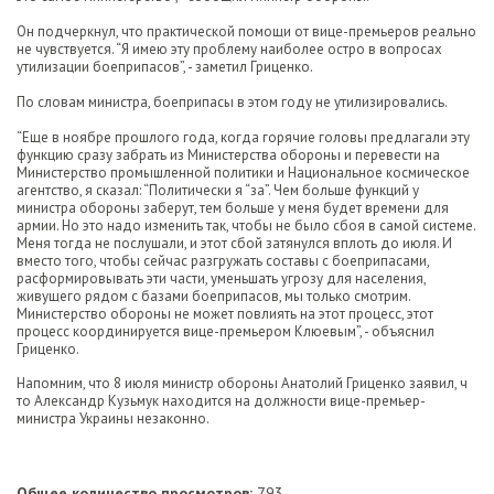
Он подчеркнул, что практической помощи от вице-премьеров реально
не чувствуется. “Я имею эту проблему наиболее остро в вопросах
утилизации боеприпасов”, - заметил Гриценко.
По словам министра, боеприпасы в этом году не утилизировались.
“Еще в ноябре прошлого года, когда горячие головы предлагали эту
функцию сразу забрать из Министерства обороны и перевести на
Министерство промышленной политики и Национальное космическое
агентство, я сказал: “Политически я “за”. Чем больше функций у
министра обороны заберут, тем больше у меня будет времени для
армии. Но это надо изменить так, чтобы не было сбоя в самой системе.
Меня тогда не послушали, и этот сбой затянулся вплоть до июля. И
вместо того, чтобы сейчас разгружать составы с боеприпасами,
расформировывать эти части, уменьшать угрозу для населения,
живущего рядом с базами боеприпасов, мы только смотрим.
Министерство обороны не может повлиять на этот процесс, этот
процесс координируется вице-премьером Клюевым”, - объяснил
Гриценко.
Напомним, что 8 июля министр обороны Анатолий Гриценко заявил, ч
то Александр Кузьмук находится на должности вице-премьер-
министра Украины незаконно.
Общее количество просмотров:
793