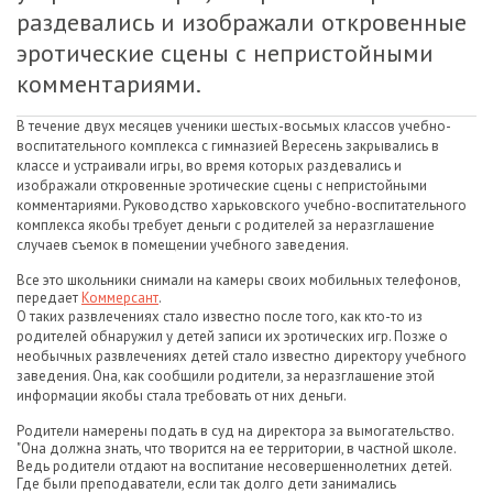
раздевались и изображали откровенные
эротические сцены с непристойными
комментариями.
В течение двух месяцев ученики шестых-восьмых классов учебно-
воспитательного комплекса с гимназией Вересень закрывались в
классе и устраивали игры, во время которых раздевались и
изображали откровенные эротические сцены с непристойными
комментариями. Руководство харьковского учебно-воспитательного
комплекса якобы требует деньги с родителей за неразглашение
случаев съемок в помещении учебного заведения.
Все это школьники снимали на камеры своих мобильных телефонов,
передает
Коммерсант
.
О таких развлечениях стало известно после того, как кто-то из
родителей обнаружил у детей записи их эротических игр. Позже о
необычных развлечениях детей стало известно директору учебного
заведения. Она, как сообщили родители, за неразглашение этой
информации якобы стала требовать от них деньги.
Родители намерены подать в суд на директора за вымогательство.
"Она должна знать, что творится на ее территории, в частной школе.
Ведь родители отдают на воспитание несовершеннолетних детей.
Где были преподаватели, если так долго дети занимались