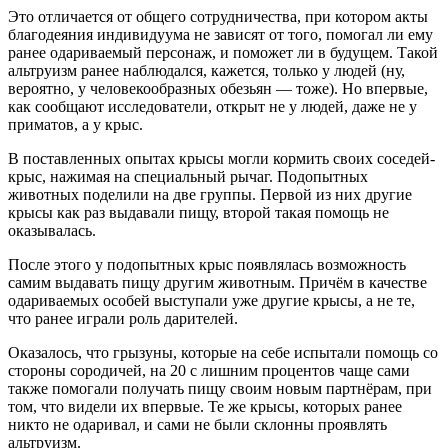
Это отличается от общего сотрудничества, при котором акты
благодеяния индивидуума не зависят от того, помогал ли ему
ранее одариваемый персонаж, и поможет ли в будущем. Такой
альтруизм ранее наблюдался, кажется, только у людей (ну,
вероятно, у человекообразных обезьян — тоже). Но впервые,
как сообщают исследователи, открыт не у людей, даже не у
приматов, а у крыс.
В поставленных опытах крысы могли кормить своих соседей-
крыс, нажимая на специальный рычаг. Подопытных
животных поделили на две группы. Первой из них другие
крысы как раз выдавали пищу, второй такая помощь не
оказывалась.
После этого у подопытных крыс появлялась возможность
самим выдавать пищу другим животным. Причём в качестве
одариваемых особей выступали уже другие крысы, а не те,
что ранее играли роль дарителей.
Оказалось, что грызуны, которые на себе испытали помощь со
стороны сородичей, на 20 с лишним процентов чаще сами
также помогали получать пищу своим новым партнёрам, при
том, что видели их впервые. Те же крысы, которых ранее
никто не одаривал, и сами не были склонны проявлять
альтруизм.