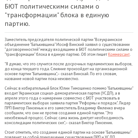
БЮТ политическими силами о
"трансформации" блока в единую
партию.
Заместитель председателя политической партии "Всеукраинское
объединение "Батькивщина" Иосиф Винский заявил о существовании
"договоренностей" между входящими в БЮТ политическими силами о
"трансформации" блока в единую партию. Об этом пишет
Коммерсант
.
"Я думаю, что это случится после досрочных парламентских выборов,
до конца текущего года. Слияние произойдет на организационной
основе партии "Батькивщина",– сказал Винскай. По его словам,
название новой партии пока неизвестно.
Сейчас в избирательный Блок Юлии Тимошенко помимо "Батькивщины"
входит Украинская социал-демократическая партия (УСДП), а в
апреле этого года о намерении совместно с БЮТ участвовать в
парламентских выборах заявила партия "Реформы и порядок". Лидер
ПРП Виктор Пинзенык и его заместитель Владимир Филенко вчера
сообщили, что они не против создания единой партии. "Это
неизбежный процесс. Сейчас сама жизнь диктует необходимость
консолидации политических сил",– сказал Виктор Пинзеник.
Стоит отметить, что создание единой партии на основе "Батькивщины"
повлечет за собой прекращение существования ПРП и УСДП.