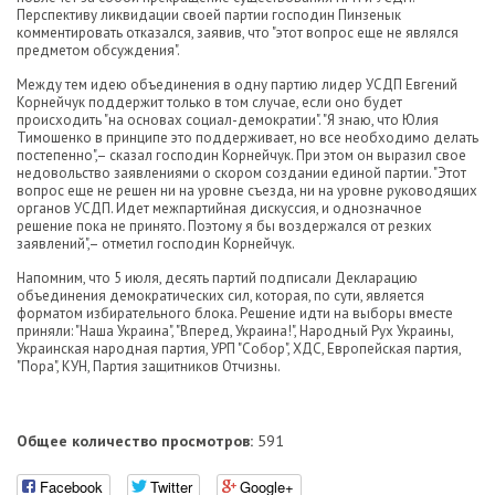
Перспективу ликвидации своей партии господин Пинзенык
комментировать отказался, заявив, что "этот вопрос еще не являлся
предметом обсуждения".
Между тем идею объединения в одну партию лидер УСДП Евгений
Корнейчук поддержит только в том случае, если оно будет
происходить "на основах социал-демократии". "Я знаю, что Юлия
Тимошенко в принципе это поддерживает, но все необходимо делать
постепенно",– сказал господин Корнейчук. При этом он выразил свое
недовольство заявлениями о скором создании единой партии. "Этот
вопрос еще не решен ни на уровне съезда, ни на уровне руководящих
органов УСДП. Идет межпартийная дискуссия, и однозначное
решение пока не принято. Поэтому я бы воздержался от резких
заявлений",– отметил господин Корнейчук.
Напомним, что 5 июля, десять партий подписали Декларацию
объединения демократических сил, которая, по сути, является
форматом избирательного блока. Решение идти на выборы вместе
приняли: "Наша Украина", "Вперед, Украина!", Народный Рух Украины,
Украинская народная партия, УРП "Собор", ХДС, Европейская партия,
"Пора", КУН, Партия защитников Отчизны.
Общее количество просмотров:
591
Facebook
Twitter
Google+