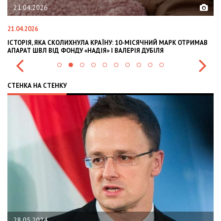
21.04.2026
21.04.2026
02
ІСТОРІЯ, ЯКА СКОЛИХНУЛА КРАЇНУ: 10-МІСЯЧНИЙ МАРК ОТРИМАВ
OL
АПАРАТ ШВЛ ВІД ФОНДУ «НАДІЯ» І ВАЛЕРІЯ ДУБІЛЯ
IN
СТЕНКА НА СТЕНКУ
28.05.2024