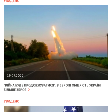
УВИДЕНО
19.07.2022
"ВІЙНА БУДЕ ПРОДОВЖУВАТИСЯ": В ЄВРОПІ ОБІЦЯЮТЬ УКРАЇНІ
БІЛЬШЕ ЗБРОЇ
УВИДЕНО