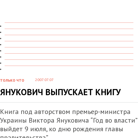
ТОЛЬКО ЧТО
В ДЕТАЛЯХ
О ЧЕМ ГОВОРЯТ
УВИДЕНО
ПРОЧИТАНО
СКАЗАНО
МАРАЗМАРИЙ
СТЕНКА НА СТЕНКУ
2007.07.07
ТОЛЬКО ЧТО
ЯНУКОВИЧ ВЫПУСКАЕТ КНИГУ
Книга под авторством премьер-министра
Украины Виктора Януковича “Год во власти”
выйдет 9 июля, ко дню рождения главы
правительства”.