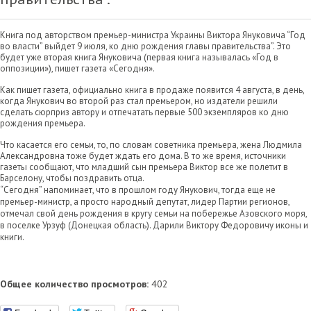
Книга под авторством премьер-министра Украины Виктора Януковича “Год
во власти” выйдет 9 июля, ко дню рождения главы правительства”. Это
будет уже вторая книга Януковича (первая книга называлась «Год в
оппозиции»), пишет газета «Сегодня».
Как пишет газета, официально книга в продаже появится 4 августа, в день,
когда Янукович во второй раз стал премьером, но издатели решили
сделать сюрприз автору и отпечатать первые 500 экземпляров ко дню
рождения премьера.
Что касается его семьи, то, по словам советника премьера, жена Людмила
Александровна тоже будет ждать его дома. В то же время, источники
газеты сообщают, что младший сын премьера Виктор все же полетит в
Барселону, чтобы поздравить отца.
“Сегодня” напоминает, что в прошлом году Янукович, тогда еще не
премьер-министр, а просто народный депутат, лидер Партии регионов,
отмечал свой день рождения в кругу семьи на побережье Азовского моря,
в поселке Урзуф (Донецкая область). Дарили Виктору Федоровичу иконы и
книги.
Общее количество просмотров:
402