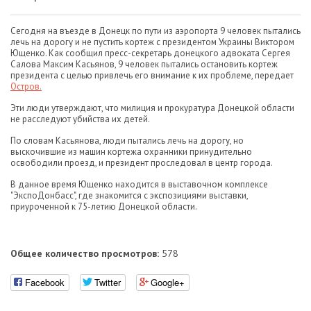
Сегодня на въезде в Донецк по пути из аэропорта 9 человек пытались
лечь на дорогу и не пустить кортеж с президентом Украины Виктором
Ющенко. Как сообщил пресс-секретарь донецкого адвоката Сергея
Салова Максим Касьянов, 9 человек пытались остановить кортеж
президента с целью привлечь его внимание к их проблеме, передает
Остров.
Эти люди утверждают, что милиция и прокуратура Донецкой области
не расследуют убийства их детей.
По словам Касьянова, люди пытались лечь на дорогу, но
выскочившие из машин кортежа охранники принудительно
освободили проезд, и президент проследовал в центр города.
В данное время Ющенко находится в выставочном комплексе
"ЭкспоДонбасс", где знакомится с экспозициями выставки,
приуроченной к 75-летию Донецкой области.
Общее количество просмотров:
578
Facebook
Twitter
Google+