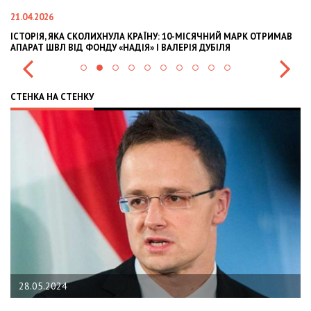
21.04.2026
02
ІСТОРІЯ, ЯКА СКОЛИХНУЛА КРАЇНУ: 10-МІСЯЧНИЙ МАРК ОТРИМАВ
OL
АПАРАТ ШВЛ ВІД ФОНДУ «НАДІЯ» І ВАЛЕРІЯ ДУБІЛЯ
IN
СТЕНКА НА СТЕНКУ
28.05.2024