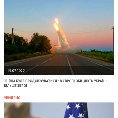
19.07.2022
"ВІЙНА БУДЕ ПРОДОВЖУВАТИСЯ": В ЄВРОПІ ОБІЦЯЮТЬ УКРАЇНІ
БІЛЬШЕ ЗБРОЇ
УВИДЕНО