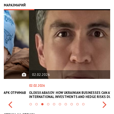
МАРАЗМАРИЙ
02.02.2026
02.02.2026
11
В
OLEKSII ABASOV: HOW UKRAINIAN BUSINESSES CAN ATTRACT
В
INTERNATIONAL INVESTMENTS AND HEDGE RISKS DURING WAR
В