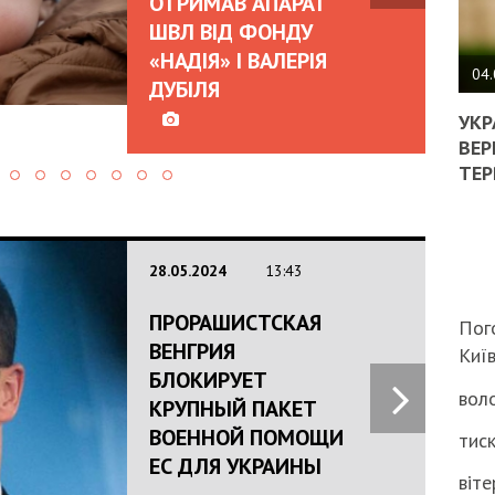
ОТРИМАВ АПАРАТ
ШВЛ ВІД ФОНДУ
ПОЛ
«НАДІЯ» І ВАЛЕРІЯ
ВИМ
04.
ДУБІЛЯ
ЖОР
РЕА
УКР
ВЛА
ВЕР
НА
ТЕР
ВБИ
ВІЙ
ТЦК
28.05.2024
13:43
ПРОРАШИСТСКАЯ
Пог
ВЕНГРИЯ
Киї
БЛОКИРУЕТ
воло
КРУПНЫЙ ПАКЕТ
ВОЕННОЙ ПОМОЩИ
тиск
ЕС ДЛЯ УКРАИНЫ
віте