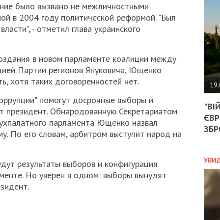
АГЕ
яние было вызвано не межличностными
УГО
ой в 2004 году политической реформой. "Был
РОЗ
власти", - отметил глава украинского
НА
ЗАК
создания в новом парламенте коалиции между
цией Партии регионов Януковича, Ющенко
ЭКО
ть, хотя таких договоренностей нет.
19.
ТРА
коррупции" помогут досрочные выборы и
"ВІ
ОБГ
ет президент. Обнародованную Секретариатом
ЄВР
СКА
ухпалатного парламента Ющенко назвал
САН
ЗБР
му. По его словам, арбитром выступит народ на
ПРО
“ПІ
ПОТ
УВИ
удут результаты выборов и конфигурация
менте. Но уверен в одном: выборы вынудят
езидент.
ПОЛ
УКР