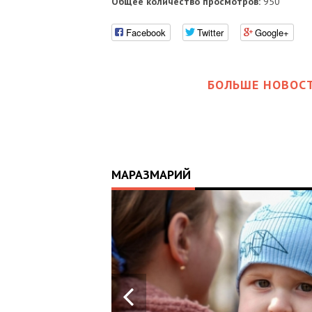
Общее количество просмотров:
950
Facebook
Twitter
Google+
БОЛЬШЕ НОВОСТ
МАРАЗМАРИЙ
17:25
ИЙ
ЦЬ
 ОТРИМАВ
У ВОЄННИХ