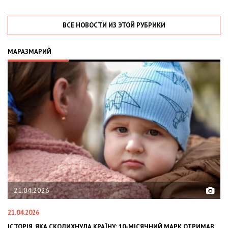
ВСЕ НОВОСТИ ИЗ ЭТОЙ РУБРИКИ
МАРАЗМАРИЙ
21.04.2026
21.04.2026
02
ІСТОРІЯ, ЯКА СКОЛИХНУЛА КРАЇНУ: 10-МІСЯЧНИЙ МАРК ОТРИМАВ
OL