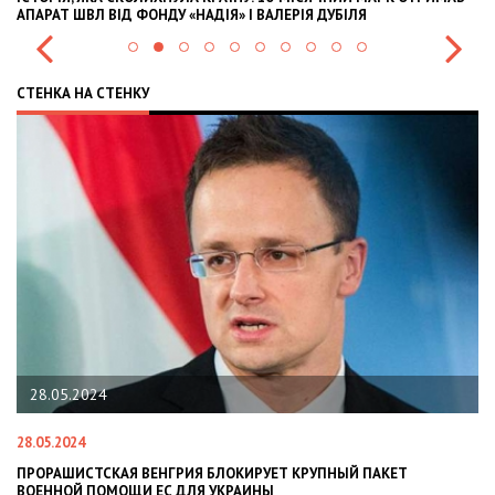
АПАРАТ ШВЛ ВІД ФОНДУ «НАДІЯ» І ВАЛЕРІЯ ДУБІЛЯ
IN
СТЕНКА НА СТЕНКУ
28.05.2024
28.05.2024
22
ПРОРАШИСТСКАЯ ВЕНГРИЯ БЛОКИРУЕТ КРУПНЫЙ ПАКЕТ
Н
ВОЕННОЙ ПОМОЩИ ЕС ДЛЯ УКРАИНЫ
СИ