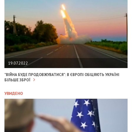
19.07.2022
"ВІЙНА БУДЕ ПРОДОВЖУВАТИСЯ": В ЄВРОПІ ОБІЦЯЮТЬ УКРАЇНІ
БІЛЬШЕ ЗБРОЇ
УВИДЕНО