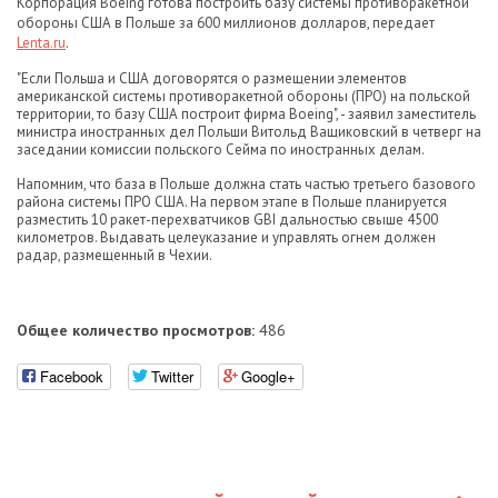
Корпорация Boeing готова построить базу системы противоракетной
обороны США в Польше за 600 миллионов долларов, передает
Lenta.ru
.
"Если Польша и США договорятся о размещении элементов
американской системы противоракетной обороны (ПРО) на польской
территории, то базу США построит фирма Boeing", - заявил заместитель
министра иностранных дел Польши Витольд Ващиковский в четверг на
заседании комиссии польского Сейма по иностранных делам.
Напомним, что база в Польше должна стать частью третьего базового
района системы ПРО США. На первом этапе в Польше планируется
разместить 10 ракет-перехватчиков GBI дальностью свыше 4500
километров. Выдавать целеуказание и управлять огнем должен
радар, размещенный в Чехии.
Общее количество просмотров:
486
Facebook
Twitter
Google+