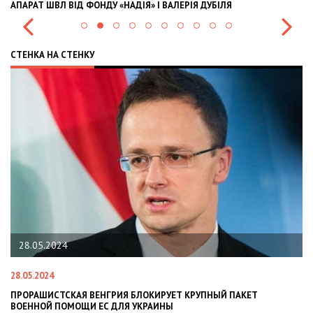
 ШВЛ ВІД ФОНДУ «НАДІЯ» І ВАЛЕРІЯ ДУБІЛЯ
INTERNATIO
СТЕНКА НА СТЕНКУ
.05.2024
22.01.2
.2024
22.01.2024
АШИСТСКАЯ ВЕНГРИЯ БЛОКИРУЕТ КРУПНЫЙ ПАКЕТ
НАЦПОЛІ
ННОЙ ПОМОЩИ ЕС ДЛЯ УКРАИНЫ
СИТУАЦІЇ 