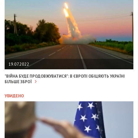
19.07.2022
"ВІЙНА БУДЕ ПРОДОВЖУВАТИСЯ": В ЄВРОПІ ОБІЦЯЮТЬ УКРАЇНІ
БІЛЬШЕ ЗБРОЇ
УВИДЕНО