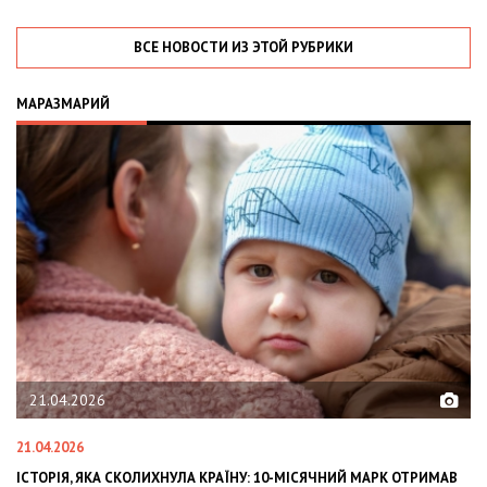
ВСЕ НОВОСТИ ИЗ ЭТОЙ РУБРИКИ
МАРАЗМАРИЙ
4.2026
02.02.202
026
02.02.2026
Я, ЯКА СКОЛИХНУЛА КРАЇНУ: 10-МІСЯЧНИЙ МАРК ОТРИМАВ
OLEKSII AB