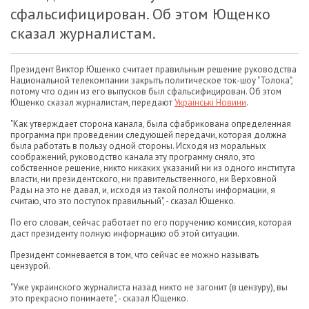
сфальсифицирован. Об этом Ющенко
сказал журналистам.
Президент Виктор Ющенко считает правильным решение руководства
Национальной телекомпании закрыть политическое ток-шоу "Толока",
потому что один из его выпусков был сфальсифицирован. Об этом
Ющенко сказал журналистам, передают
Українські Новини
.
"Как утверждает сторона канала, была сфабрикована определенная
программа при проведении следующей передачи, которая должна
была работать в пользу одной стороны. Исходя из моральных
соображений, руководство канала эту программу сняло, это
собственное решение, никто никаких указаний ни из одного института
власти, ни президентского, ни правительственного, ни Верховной
Рады на это не давал, и, исходя из такой полноты информации, я
считаю, что это поступок правильный", - сказал Ющенко.
По его словам, сейчас работает по его поручению комиссия, которая
даст президенту полную информацию об этой ситуации.
Президент сомневается в том, что сейчас ее можно называть
цензурой.
"Уже украинского журналиста назад никто не загонит (в цензуру), вы
это прекрасно понимаете", - сказал Ющенко.