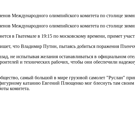
 членов Международного олимпийского комитета по столице зим
 членов Международного олимпийского комитета по столице зим
нется в Гватемале в 19:15 по московскому времени, примет уча
пишет, что Владимир Путин, пытаясь добиться поражения Пхенчх
назад, не испытывая желания останавливаться в официальном от
роителей и технических рабочих, чтобы они обеспечили надежну
бщество, самый большой в мире грузовой самолет "Руслан" прив
фигурному катанию Евгений Плющенко мог блеснуть там своим 
боты комитета.