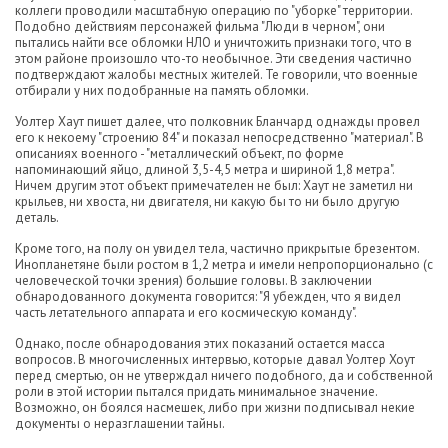
коллеги проводили масштабную операцию по "уборке" территории.
Подобно действиям персонажей фильма "Люди в черном", они
пытались найти все обломки НЛО и уничтожить признаки того, что в
этом районе произошло что-то необычное. Эти сведения частично
подтверждают жалобы местных жителей. Те говорили, что военные
отбирали у них подобранные на память обломки.
Уолтер Хаут пишет далее, что полковник Бланчард однажды провел
его к некоему "строению 84" и показал непосредственно "материал". В
описаниях военного - "металлический объект, по форме
напоминающий яйцо, длиной 3,5-4,5 метра и шириной 1,8 метра".
Ничем другим этот объект примечателен не был: Хаут не заметил ни
крыльев, ни хвоста, ни двигателя, ни какую бы то ни было другую
деталь.
Кроме того, на полу он увидел тела, частично прикрытые брезентом.
Инопланетяне были ростом в 1,2 метра и имели непропорционально (с
человеческой точки зрения) большие головы. В заключении
обнародованного документа говорится: "Я убежден, что я видел
часть летательного аппарата и его космическую команду".
Однако, после обнародования этих показаний остается масса
вопросов. В многочисленных интервью, которые давал Уолтер Хоут
перед смертью, он не утверждал ничего подобного, да и собственной
роли в этой истории пытался придать минимальное значение.
Возможно, он боялся насмешек, либо при жизни подписывал некие
документы о неразглашении тайны.