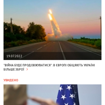
19.07.2022
"ВІЙНА БУДЕ ПРОДОВЖУВАТИСЯ": В ЄВРОПІ ОБІЦЯЮТЬ УКРАЇНІ
БІЛЬШЕ ЗБРОЇ
УВИДЕНО