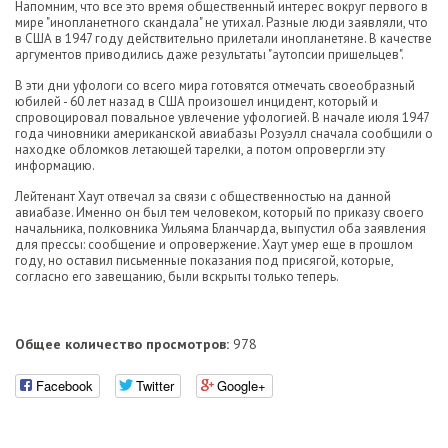
Напомним, что все это время общественный интерес вокруг первого в
мире "инопланетного скандала" не утихал. Разные люди заявляли, что
в США в 1947 году действительно прилетали инопланетяне. В качестве
аргументов приводились даже результаты "аутопсии пришельцев".
В эти дни уфологи со всего мира готовятся отмечать своеобразный
юбилей - 60 лет назад в США произошел инцидент, который и
спровоцировал повальное увлечение уфологией. В начале июля 1947
года чиновники американской авиабазы Розуэлл сначала сообщили о
находке обломков летающей тарелки, а потом опровергли эту
информацию.
Лейтенант Хаут отвечал за связи с общественностью на данной
авиабазе. Именно он был тем человеком, который по приказу своего
начальника, полковника Уильяма Бланчарда, выпустил оба заявления
для прессы: сообщение и опровержение. Хаут умер еще в прошлом
году, но оставил письменные показания под присягой, которые,
согласно его завещанию, были вскрыты только теперь.
Общее количество просмотров:
978
Facebook
Twitter
Google+