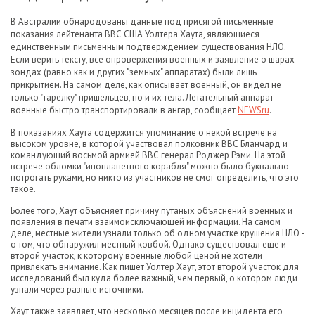
В Австралии обнародованы данные под присягой письменные
показания лейтенанта ВВС США Уолтера Хаута, являющиеся
единственным письменным подтверждением существования НЛО.
Если верить тексту, все опровержения военных и заявление о шарах-
зондах (равно как и других "земных" аппаратах) были лишь
прикрытием. На самом деле, как описывает военный, он видел не
только "тарелку" пришельцев, но и их тела. Летательный аппарат
военные быстро транспортировали в ангар, сообщает
NEWSru
.
В показаниях Хаута содержится упоминание о некой встрече на
высоком уровне, в которой участвовал полковник ВВС Бланчард и
командующий восьмой армией ВВС генерал Роджер Рэми. На этой
встрече обломки "инопланетного корабля" можно было буквально
потрогать руками, но никто из участников не смог определить, что это
такое.
Более того, Хаут объясняет причину путаных объяснений военных и
появления в печати взаимоисключающей информации. На самом
деле, местные жители узнали только об одном участке крушения НЛО -
о том, что обнаружил местный ковбой. Однако существовал еще и
второй участок, к которому военные любой ценой не хотели
привлекать внимание. Как пишет Уолтер Хаут, этот второй участок для
исследований был куда более важный, чем первый, о котором люди
узнали через разные источники.
Хаут также заявляет, что несколько месяцев после инцидента его