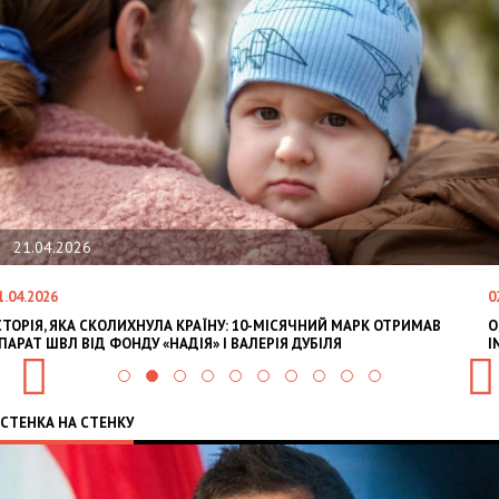
.04.2026
02
.2026
02.02
ІЯ, ЯКА СКОЛИХНУЛА КРАЇНУ: 10-МІСЯЧНИЙ МАРК ОТРИМАВ
OLEKS
Т ШВЛ ВІД ФОНДУ «НАДІЯ» І ВАЛЕРІЯ ДУБІЛЯ
INTE
СТЕНКА НА СТЕНКУ