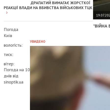
ДРАПАТИЙ ВИМАГАЄ ЖОРСТКОЇ
РЕАКЦІЇ ВЛАДИ НА ВБИВСТВА ВІЙСЬКОВИХ ТЦК
19.07.20
"ВІЙНА 
Погода
Київ
УВИДЕНО
вологість:
тиск:
вітер:
Погода на 10
днів від
sinoptik.ua