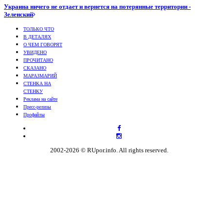
Украина ничего не отдает и вернется на потерянные территории -
Зеленский
ТОЛЬКО ЧТО
В ДЕТАЛЯХ
О ЧЕМ ГОВОРЯТ
УВИДЕНО
ПРОЧИТАНО
СКАЗАНО
МАРАЗМАРИЙ
СТЕНКА НА
СТЕНКУ
Реклама на сайте
Пресс-релизы
Профайлы
2002-2026 © RUpor.info. All rights reserved.