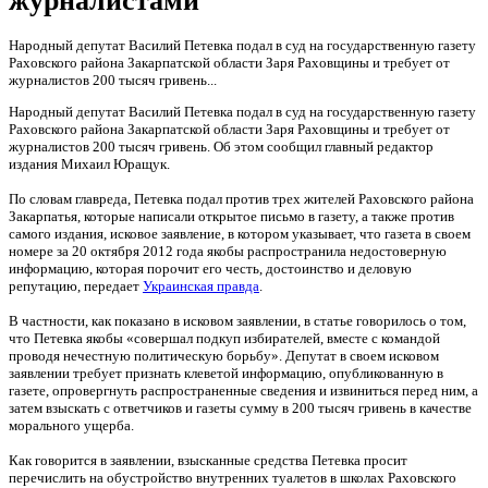
журналистами
Народный депутат Василий Петевка подал в суд на государственную газету
Раховского района Закарпатской области Заря Раховщины и требует от
журналистов 200 тысяч гривень...
Народный депутат Василий Петевка подал в суд на государственную газету
Раховского района Закарпатской области Заря Раховщины и требует от
журналистов 200 тысяч гривень. Об этом сообщил главный редактор
издания Михаил Юращук.
По словам главреда, Петевка подал против трех жителей Раховского района
Закарпатья, которые написали открытое письмо в газету, а также против
самого издания, исковое заявление, в котором указывает, что газета в своем
номере за 20 октября 2012 года якобы распространила недостоверную
информацию, которая порочит его честь, достоинство и деловую
репутацию, передает
Украинская правда
.
В частности, как показано в исковом заявлении, в статье говорилось о том,
что Петевка якобы «совершал подкуп избирателей, вместе с командой
проводя нечестную политическую борьбу». Депутат в своем исковом
заявлении требует признать клеветой информацию, опубликованную в
газете, опровергнуть распространенные сведения и извиниться перед ним, а
затем взыскать с ответчиков и газеты сумму в 200 тысяч гривень в качестве
морального ущерба.
Как говорится в заявлении, взысканные средства Петевка просит
перечислить на обустройство внутренних туалетов в школах Раховского