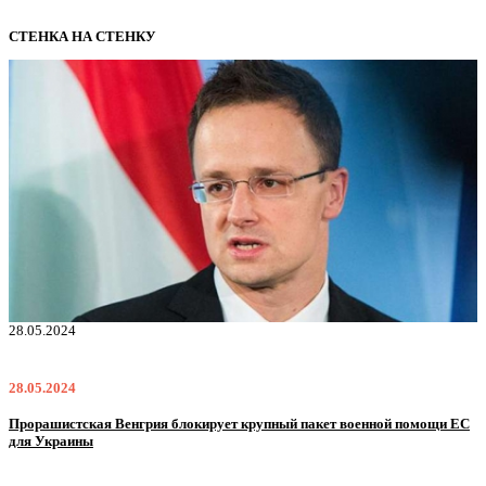
СТЕНКА НА СТЕНКУ
28.05.2024
2
28.05.2024
2
Прорашистская Венгрия блокирует крупный пакет военной помощи ЕС
Н
для Украины
м