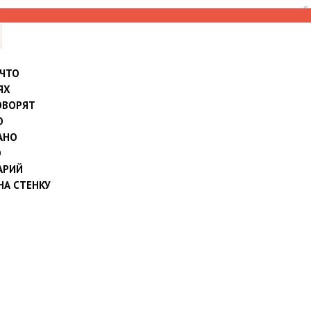
8
 ЧТО
ЯХ
ОВОРЯТ
О
АНО
О
АРИЙ
НА СТЕНКУ