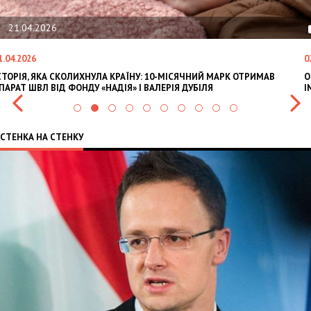
21.04.2026
1.04.2026
0
СТОРІЯ, ЯКА СКОЛИХНУЛА КРАЇНУ: 10-МІСЯЧНИЙ МАРК ОТРИМАВ
O
ПАРАТ ШВЛ ВІД ФОНДУ «НАДІЯ» І ВАЛЕРІЯ ДУБІЛЯ
I
СТЕНКА НА СТЕНКУ