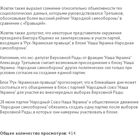
Жовтяк также выразил сомнение относительно объективности тех
социологических данных, которыми руководствовался Третьяков,
обосновывая более высокий рейтинг "Народной самообороны" в
сравнении с «Правыцей».
Жовтяк также допустил, что некоторые представители окружения
президента Виктора Ющенко не заинтересованы в участи партий,
входящих в "Рух-Украинская правыця", в блоке "Наша Украина-Народная
самооборона".
Напомним, что экс-депутат Верховной Рады от фракции "Наша Украина"
Александр Третьяков считает возможным присоединение к блоку "Наша
Украина - Народная самооборона" других политических сил только при
условии согласия на создание единой партии.
Блок "Рух-Украинская правыця" прогнозирует, что в ближайшие дни может
состояться его объединение в блок с партией "Народный союз "Наша
Украина" для участия во внеочередных выборах Верховной Рады.
28 июня партия "Народный Союз Наша Украина" и общественное движение
"Народная самооборона" обязались создать одну партию после выборов
Верховной Рады, в которых они намерены участвовать в блоке.
Общее количество просмотров:
414