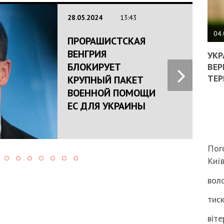
ПОЛ
28.05.2024
13:43
ВИМ
04.
ПРОРАШИСТСКАЯ
ЖОР
ВЕНГРИЯ
РЕА
УКР
ВЛА
БЛОКИРУЕТ
ВЕР
НА
ТЕР
КРУПНЫЙ ПАКЕТ
ВБИ
ВОЕННОЙ ПОМОЩИ
ВІЙ
ТЦК
ЕС ДЛЯ УКРАИНЫ
Пог
Киї
воло
тиск
віте