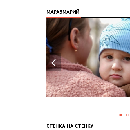
МАРАЗМАРИЙ
17:25
ИЙ
ЦЬ
 ОТРИМАВ
У ВОЄННИХ
Х В
СТЕНКА НА СТЕНКУ