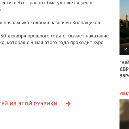
АГЕ
пенсию. Этот рапорт был удовлетворен в
УГО
».
РОЗ
НА
 начальника колонии назначен Колпащиков.
ЗАК
 30 декабря прошлого года отбывает наказание
о, которая с 9 мая этого года проходит курс
ЭКО
19.
ТРА
"ВІ
ОБГ
ЄВР
СКА
САН
ЗБР
ПРО
“ПІ
ПОТ
УВИ
ЕЙ ИЗ ЭТОЙ РУБРИКИ
ПОЛ
УКР