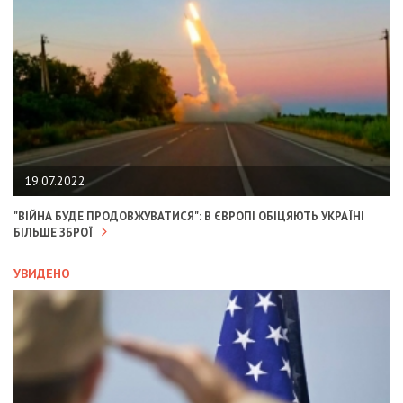
19.07.2022
"ВІЙНА БУДЕ ПРОДОВЖУВАТИСЯ": В ЄВРОПІ ОБІЦЯЮТЬ УКРАЇНІ
БІЛЬШЕ ЗБРОЇ
УВИДЕНО