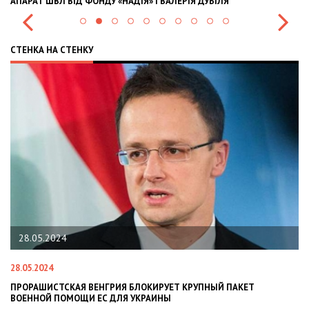
АПАРАТ ШВЛ ВІД ФОНДУ «НАДІЯ» І ВАЛЕРІЯ ДУБІЛЯ
IN
СТЕНКА НА СТЕНКУ
28.05.2024
28.05.2024
22
ПРОРАШИСТСКАЯ ВЕНГРИЯ БЛОКИРУЕТ КРУПНЫЙ ПАКЕТ
Н
ВОЕННОЙ ПОМОЩИ ЕС ДЛЯ УКРАИНЫ
СИ