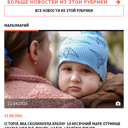
БОЛЬШЕ НОВОСТЕЙ ИЗ ЭТОЙ РУБРИКИ
ВСЕ НОВОСТИ ИЗ ЭТОЙ РУБРИКИ
МАРАЗМАРИЙ
21.04.2026
21.04.2026
02
ІСТОРІЯ, ЯКА СКОЛИХНУЛА КРАЇНУ: 10-МІСЯЧНИЙ МАРК ОТРИМАВ
OL