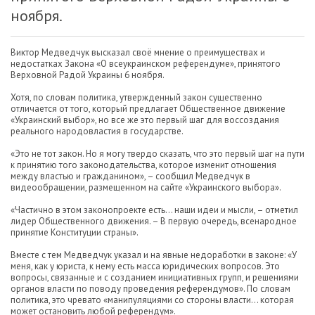
ноября.
Виктор Медведчук высказал своё мнение о преимуществах и
недостатках Закона «О всеукраинском референдуме», принятого
Верховной Радой Украины 6 ноября.
Хотя, по словам политика, утвержденный закон существенно
отличается от того, который предлагает Общественное движение
«Украинский выбор», но все же это первый шаг для воссоздания
реального народовластия в государстве.
«Это не тот закон. Но я могу твердо сказать, что это первый шаг на пути
к принятию того законодательства, которое изменит отношения
между властью и гражданином», – сообщил Медведчук в
видеообращении, размещенном на сайте «Украинского выбора».
«Частично в этом законопроекте есть… наши идеи и мысли, – отметил
лидер Общественного движения. – В первую очередь, всенародное
принятие Конституции страны».
Вместе с тем Медведчук указал и на явные недоработки в законе: «У
меня, как у юриста, к нему есть масса юридических вопросов. Это
вопросы, связанные и с созданием инициативных групп, и решениями
органов власти по поводу проведения референдумов». По словам
политика, это чревато «манипуляциями со стороны власти… которая
может остановить любой референдум».