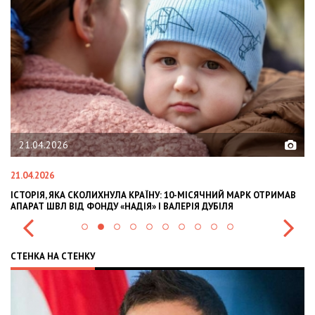
21.04.2026
21.04.2026
02
ІСТОРІЯ, ЯКА СКОЛИХНУЛА КРАЇНУ: 10-МІСЯЧНИЙ МАРК ОТРИМАВ
OL
АПАРАТ ШВЛ ВІД ФОНДУ «НАДІЯ» І ВАЛЕРІЯ ДУБІЛЯ
IN
СТЕНКА НА СТЕНКУ