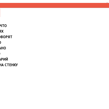
8
 ЧТО
ЯХ
ОВОРЯТ
О
АНО
О
АРИЙ
НА СТЕНКУ