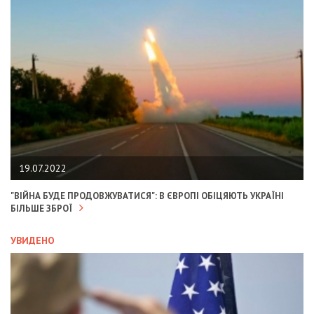
19.07.2022
"ВІЙНА БУДЕ ПРОДОВЖУВАТИСЯ": В ЄВРОПІ ОБІЦЯЮТЬ УКРАЇНІ
БІЛЬШЕ ЗБРОЇ
УВИДЕНО