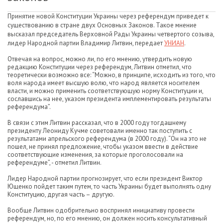
Принятие новой Конституции Украины через референдум приведет к
существованию в стране двух Основных Законов. Такое мнение
высказал председатель Верховной Рады Украины четвертого созыва,
лидер Народной партии Владимир Литвин, передает
УНИАН
.
Отвечая на вопрос, можно ли, по его мнению, утвердить новую
редакцию Конституции через референдум, Литвин отметил, что
теоретически возможно все: “Можно, в принципе, исходить из того, что
воля народа имеет высшую волю, что народ является носителем
власти, и можно применить соответствующую норму Конституции и,
сославшись на нее, указом президента имплементировать результаты
референдума”.
В связи с этим Литвин рассказал, что в 2000 году тогдашнему
президенту Леониду Кучме советовали именно так поступить с
результатами апрельского референдума (в 2000 году). “Он на это не
пошел, не принял предложение, чтобы указом ввести в действие
соответствующие изменения, за которые проголосовали на
референдуме”, - отметил Литвин.
Лидер Народной партии прогнозирует, что если президент Виктор
Ющенко пойдет таким путем, то часть Украины будет выполнять одну
Конституцию, другая часть – другую.
Вообще Литвин одобрительно воспринял инициативу провести
референдум, но, по его мнению, он должен носить консультативный