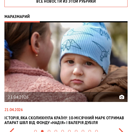
ВСЕ НОВОСТИ ИЗ ЭТОЙ РУБРИКИ
МАРАЗМАРИЙ
21.04.2026
21.04.2026
02
ІСТОРІЯ, ЯКА СКОЛИХНУЛА КРАЇНУ: 10-МІСЯЧНИЙ МАРК ОТРИМАВ
OL
АПАРАТ ШВЛ ВІД ФОНДУ «НАДІЯ» І ВАЛЕРІЯ ДУБІЛЯ
IN