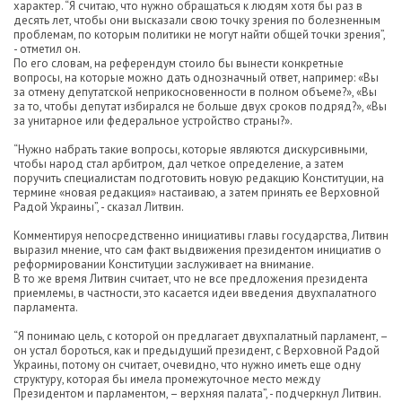
характер. “Я считаю, что нужно обращаться к людям хотя бы раз в
десять лет, чтобы они высказали свою точку зрения по болезненным
проблемам, по которым политики не могут найти общей точки зрения”,
- отметил он.
По его словам, на референдум стоило бы вынести конкретные
вопросы, на которые можно дать однозначный ответ, например: «Вы
за отмену депутатской неприкосновенности в полном объеме?», «Вы
за то, чтобы депутат избирался не больше двух сроков подряд?», «Вы
за унитарное или федеральное устройство страны?».
“Нужно набрать такие вопросы, которые являются дискурсивными,
чтобы народ стал арбитром, дал четкое определение, а затем
поручить специалистам подготовить новую редакцию Конституции, на
термине «новая редакция» настаиваю, а затем принять ее Верховной
Радой Украины”, - сказал Литвин.
Комментируя непосредственно инициативы главы государства, Литвин
выразил мнение, что сам факт выдвижения президентом инициатив о
реформировании Конституции заслуживает на внимание.
В то же время Литвин считает, что не все предложения президента
приемлемы, в частности, это касается идеи введения двухпалатного
парламента.
“Я понимаю цель, с которой он предлагает двухпалатный парламент, –
он устал бороться, как и предыдущий президент, с Верховной Радой
Украины, потому он считает, очевидно, что нужно иметь еще одну
структуру, которая бы имела промежуточное место между
Президентом и парламентом, – верхняя палата”, - подчеркнул Литвин.