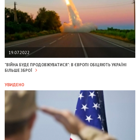
19.07.2022
"ВІЙНА БУДЕ ПРОДОВЖУВАТИСЯ": В ЄВРОПІ ОБІЦЯЮТЬ УКРАЇНІ
БІЛЬШЕ ЗБРОЇ
УВИДЕНО