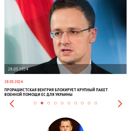
.05.2024
22.01.2
.2024
22.01.2024
АШИСТСКАЯ ВЕНГРИЯ БЛОКИРУЕТ КРУПНЫЙ ПАКЕТ
НАЦПОЛІ
ННОЙ ПОМОЩИ ЕС ДЛЯ УКРАИНЫ
СИТУАЦІЇ 