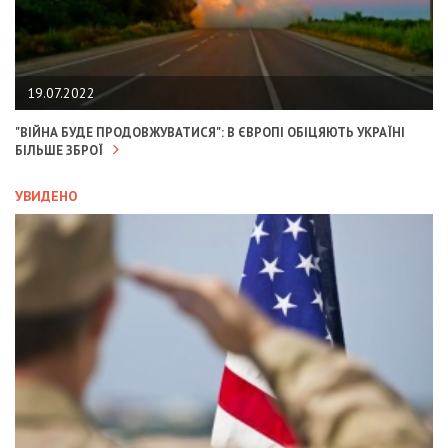
19.07.2022
"ВІЙНА БУДЕ ПРОДОВЖУВАТИСЯ": В ЄВРОПІ ОБІЦЯЮТЬ УКРАЇНІ
БІЛЬШЕ ЗБРОЇ
УВИДЕНО