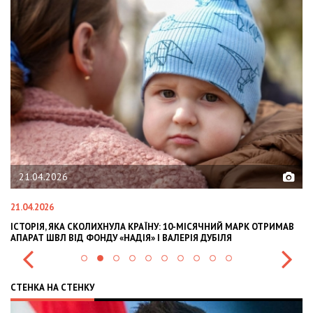
6
02.02.2026
02.02.2026
КА СКОЛИХНУЛА КРАЇНУ: 10-МІСЯЧНИЙ МАРК ОТРИМАВ
OLEKSII ABASOV:
 ВІД ФОНДУ «НАДІЯ» І ВАЛЕРІЯ ДУБІЛЯ
INTERNATIONAL 
СТЕНКА НА СТЕНКУ