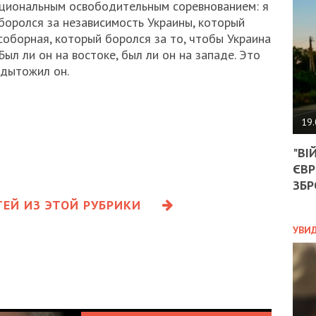
АГЕ
ациональным освободительным соревнованием: я
УГО
боролся за независимость Украины, который
РОЗ
соборная, который боролся за то, чтобы Украина
НА
Был ли он на востоке, был ли он на западе. Это
ЗАК
одытожил он.
ЭКО
19.
ТРА
"ВІ
ОБГ
ЄВР
СКА
САН
ЗБР
ПРО
ЕЙ ИЗ ЭТОЙ РУБРИКИ
“ПІ
ПОТ
УВИ
ПОЛ
УКР