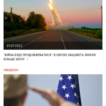
19.07.2022
"ВІЙНА БУДЕ ПРОДОВЖУВАТИСЯ": В ЄВРОПІ ОБІЦЯЮТЬ УКРАЇНІ
БІЛЬШЕ ЗБРОЇ
УВИДЕНО