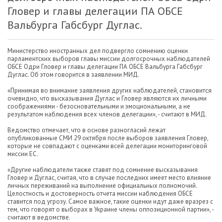
Гловер и главы делегации ПА ОБСЕ
Вальбурга Габсбург Дуглас.
Министерство иностранных дел подвергло сомнению оценки
парламентских выборов главы миссии долгосрочных наблюдателей
ОБСЕ Одри Гловер и главы делегации ПА ОБСЕ Вальбурга Габсбург
Дуглас. Об этом говорится в заявлении МИД.
«Принимая во внимание заявления других наблюдателей, становится
очевидно, что высказывания Дуглас и Гловер являются их личными
соображениями - безосновательными и эмоциональными, а не
результатом наблюдения всех членов делегации», - считают в МИД.
Ведомство отмечает, что в основе разногласий лежат
опубликованные СМИ 29 октября после выборов заявления Гловер,
которые не совпадают с оценками всей делегации мониторинговой
миссии ЕС.
«Другие наблюдатели также ставят под сомнение высказывания
Гловер и Дуглас, считая, что в случае последних имеет место влияние
личных переживаний на выполнение официальных полномочий.
Целостность и достоверность отчета миссии наблюдения ОБСЕ
ставится под угрозу. Самое важное, такие оценки идут даже вразрез с
тем, что говорят о выборах в Украине члены оппозиционной партии», -
считают в ведомстве.