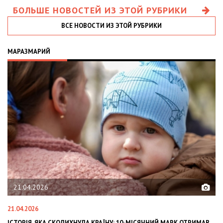
БОЛЬШЕ НОВОСТЕЙ ИЗ ЭТОЙ РУБРИКИ
ВСЕ НОВОСТИ ИЗ ЭТОЙ РУБРИКИ
МАРАЗМАРИЙ
21.04.2026
21.04.2026
02
ІСТОРІЯ, ЯКА СКОЛИХНУЛА КРАЇНУ: 10-МІСЯЧНИЙ МАРК ОТРИМАВ
OL