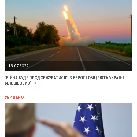
19.07.2022
"ВІЙНА БУДЕ ПРОДОВЖУВАТИСЯ": В ЄВРОПІ ОБІЦЯЮТЬ УКРАЇНІ
БІЛЬШЕ ЗБРОЇ
УВИДЕНО