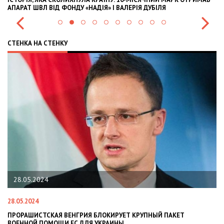
АПАРАТ ШВЛ ВІД ФОНДУ «НАДІЯ» І ВАЛЕРІЯ ДУБІЛЯ
IN
СТЕНКА НА СТЕНКУ
28.05.2024
28.05.2024
22
ПРОРАШИСТСКАЯ ВЕНГРИЯ БЛОКИРУЕТ КРУПНЫЙ ПАКЕТ
Н
ВОЕННОЙ ПОМОЩИ ЕС ДЛЯ УКРАИНЫ
СИ