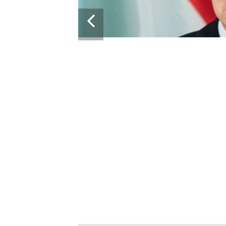
ЗА
 ВІЙСЬК: