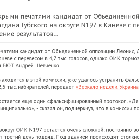
крыми печатями кандидат от Объединенно
ана Губского на округе N197 в Каневе с пер
ние результатов...
ечатями кандидат от Объединенной оппозиции Леонид 
аневе с перевесом в 4,7 тыс. голосов, однако ОИК тормо
и БЮТ Андрей Шевченко.
находится в этой комиссии, уже удалось устранить фальс
2,5 тыс. избирателей, передает
«Зеркало недели. Украина
остается еще один сфальсифицированный протокол. «Деп
ринципиально», - сказал он, подчеркнув, что в комиссии
 вокруг ОИК N197 остается очень сложной: постоянно в
т третий день подряд. Под зданием происходят столкно