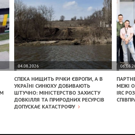
04.08.2026
06.08.
СПЕКА НИЩИТЬ РІЧКИ ЄВРОПИ, А В
ПАРТН
УКРАЇНІ СИНЮХУ ДОБИВАЮТЬ
МЕЖІ О
ИМ
ШТУЧНО: МІНІСТЕРСТВО ЗАХИСТУ
IRC Р
ДОВКІЛЛЯ ТА ПРИРОДНИХ РЕСУРСІВ
СПІВПР
ДОПУСКАЄ КАТАСТРОФУ