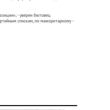
зиции», - уверен бютовец.
ртийным спискам, по мажоритарному -