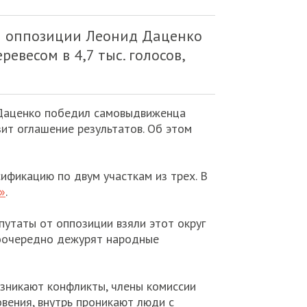
й оппозиции Леонид Даценко
евесом в 4,7 тыс. голосов,
Даценко победил самовыдвиженца
зит оглашение результатов. Об этом
ификацию по двум участкам из трех. В
»
.
утаты от оппозиции взяли этот округ
 поочередно дежурят народные
озникают конфликты, члены комиссии
вения, внутрь проникают люди с