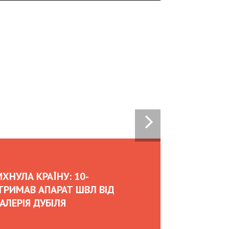
07:00
26
II ABASOV: HOW UKRAINIAN BUSINESSES
TTRACT INTERNATIONAL INVESTMENTS
EDGE RISKS DURING WAR