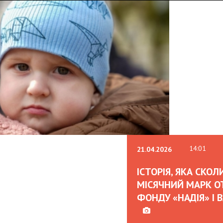
02.02.20
OLEKS
CAN A
AND H