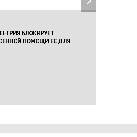
16:25
2024
ОЛІЦІЯ ЛЯКАЄ ГРОМАДЯН ПОГІРШЕННЯМ
ІНОГЕННОЇ СИТУАЦІЇ В РАЗІ МОБІЛІЗАЦІЇ
ЦІЯНТІВ НА ВІЙНУ