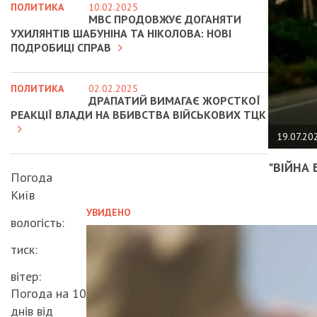
ПОЛИТИКА
10.02.2025
МВС ПРОДОВЖУЄ ДОГАНЯТИ
УХИЛЯНТІВ ШАБУНІНА ТА НІКОЛОВА: НОВІ
ПОДРОБИЦІ СПРАВ
ПОЛИТИКА
02.02.2025
ДРАПАТИЙ ВИМАГАЄ ЖОРСТКОЇ
РЕАКЦІЇ ВЛАДИ НА ВБИВСТВА ВІЙСЬКОВИХ ТЦК
19.07.20
"ВІЙНА 
Погода
Київ
УВИДЕНО
вологість:
тиск:
вітер:
Погода на 10
днів від