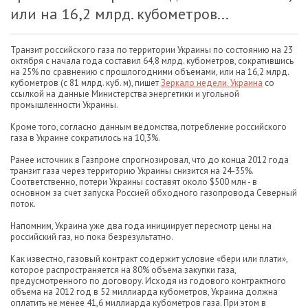
или на 16,2 млрд. кубометров...
Транзит российского газа по территории Украины по состоянию на 23
октября с начала года составил 64,8 млрд. кубометров, сократившись
на 25% по сравнению с прошлогодними объемами, или на 16,2 млрд.
кубометров (с 81 млрд. куб. м), пишет
Зеркало недели. Украина
со
ссылкой на данные Министерства энергетики и угольной
промышленности Украины.
Кроме того, согласно данным ведомства, потребление российского
газа в Украине сократилось на 10,3%.
Ранее источник в Газпроме спрогнозировал, что до конца 2012 года
транзит газа через территорию Украины снизится на 24-35%.
Соответственно, потери Украины составят около $500 млн - в
основном за счет запуска Россией обходного газопровода Северный
поток.
Напомним, Украина уже два года инициирует пересмотр цены на
российский газ, но пока безрезультатно.
Как известно, газовый контракт содержит условие «бери или плати»,
которое распространяется на 80% объема закупки газа,
предусмотренного по договору. Исходя из годового контрактного
объема на 2012 год в 52 миллиарда кубометров, Украина должна
оплатить не менее 41,6 миллиарда кубометров газа. При этом в