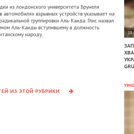
ДО
едки из лондонского университета Брунеля
ЄС
 в автомобилях взрывных устройств указывает на
ЗНИ
ЕКО
радикальной группировки Аль-Каида. Глис назвал
УГО
мом Аль-Каиды вступившему в должность
-
18.
итанскому народу.
ОРБ
ЗАП
ХВА
УКР
ПОЛ
GR
ПРО
ДОГ
УХИ
УВИ
ШАБ
ЕЙ ИЗ ЭТОЙ РУБРИКИ
ТА
НІК
НОВ
ПОД
СПР