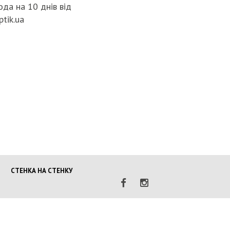
да на 10 днів від
НАЦПОЛІЦ
ptik.ua
ГРОМАДЯ
ПОГІРШЕ
КРИМІНО
СИТУАЦІЇ 
МОБІЛІЗА
ПОЛІЦІЯН
ВІЙНУ
СТЕНКА НА СТЕНКУ