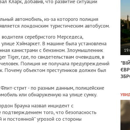
зал Кларк, добавив, что развитие ситуации
АГЕ
УГО
РОЗ
ьный автомобиль, из-за которого полиция
НА
ЗАК
является лондонским туристическим автобусом.
 водителя серебристого Мерседеса,
а улице Хэймаркет. В машине была установлена
ЭКО
енная канистрами с бензином. Злоумышленник
19.
er Tiger, где, по свидетельствам очевидцев, в
ТРА
"ВІ
 человек. Полиция не получала предупреждений
ОБГ
ЄВР
СКА
рк. Почему объектом преступников должен был
САН
ЗБР
ПРО
“ПІ
Флит-стрит - по разным данным, полицейские
ПОТ
мобиль или обнаруженную на улице сумку.
УВИ
рдон Брауна назвал инцидент с
 подтверждением того, что безопасность
ПОЛ
й и постоянной" угрозой со стороны
УКР