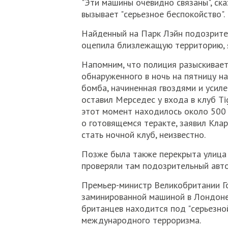
"Эти машины очевидно связаны", ска
вызывает "серьезное беспокойство".
Найденный на Парк Лэйн подозрител
оцепила близлежащую территорию, 
Напомним, что полиция разыскивает
обнаруженного в ночь на пятницу н
бомба, начиненная гвоздями и усил
оставил Мерседес у входа в клуб Tig
этот момент находилось около 500
о готовящемся теракте, заявил Кла
стать ночной клуб, неизвестно.
Позже была также перекрыта улица 
проверяли там подозрительный авто
Премьер-министр Великобритании Го
заминированной машиной в Лондоне
британцев находится под "серьезно
международного терроризма.