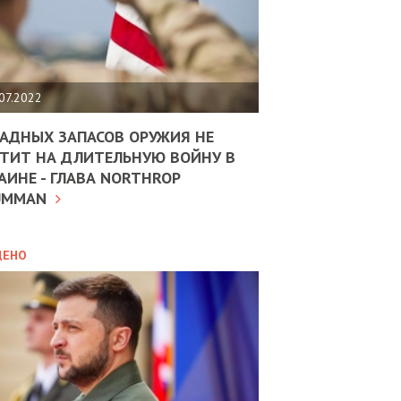
ЩИТЬ
НОМІКУ
РЩИНИ
07.2022
АН
АДНЫХ ЗАПАСОВ ОРУЖИЯ НЕ
ТИТ НА ДЛИТЕЛЬНУЮ ВОЙНУ В
АИНЕ - ГЛАВА NORTHROP
ИТИКА
10.02.2025
UMMAN
МВС
ДОВЖУЄ
АНЯТИ
ЛЯНТІВ
ДЕНО
УНІНА
ОЛОВА:
І
РОБИЦІ
АВ