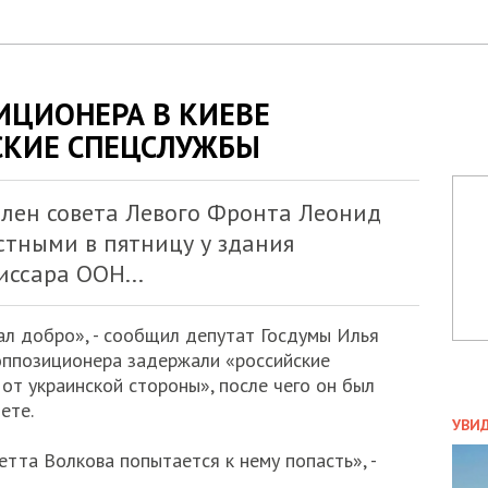
ИЦИОНЕРА В КИЕВЕ
СКИЕ СПЕЦСЛУЖБЫ
член совета Левого Фронта Леонид
стными в пятницу у здания
ссара ООН...
ал добро», - сообщил депутат Госдумы Илья
 оппозиционера задержали «российские
от украинской стороны», после чего он был
ете.
ПОЛ
УВИ
ЗАТ
етта Волкова попытается к нему попасть», -
ДВО