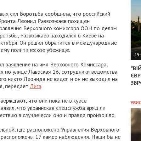
АГЕ
УГО
вых сил Боротьба сообщила, что российский
РОЗ
НА
 Фронта Леонид Развозжаев похищен
ЗАК
правления Верховного комиссара ООН по делам
ротьбы, Развозжаев находился в Киеве на
октября. Он решил обратится в международные
 ему политическое убежище.
ЭКО
19.
ТРА
ал заявление на имя Верховного Комиссара,
"ВІ
ОБГ
я по улице Лаврская 16, сотрудники ведомства
ЄВР
СКА
ого никто Леонида не видел и он не выходил на
САН
ЗБР
ия, передает
Лига
.
ПРО
“ПІ
верждают, что они пока не в курсе
ПОТ
УВИ
аявил, что украинская спецслужба вряд ли
ствию в случае если оно и правда произошло.
ПОЛ
льной, где расположено Управления Верховного
 расположены 17 камер наблюдения. Наши бы не
УКР