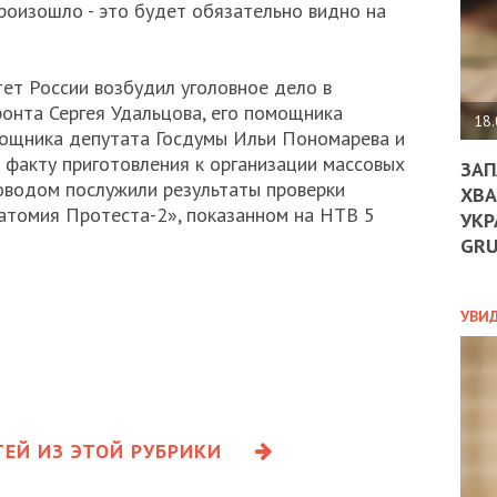
ДО
 произошло - это будет обязательно видно на
ЄС
ЗНИ
ЕКО
ет России возбудил уголовное дело в
УГО
онта Сергея Удальцова, его помощника
-
18.
мощника депутата Госдумы Ильи Пономарева и
ОРБ
 факту приготовления к организации массовых
ЗАП
Поводом послужили результаты проверки
ХВА
атомия Протеста-2», показанном на НТВ 5
УКР
ПОЛ
GR
ПРО
ДОГ
УХИ
УВИ
ШАБ
ТА
НІК
НОВ
ПОД
СПР
ЕЙ ИЗ ЭТОЙ РУБРИКИ