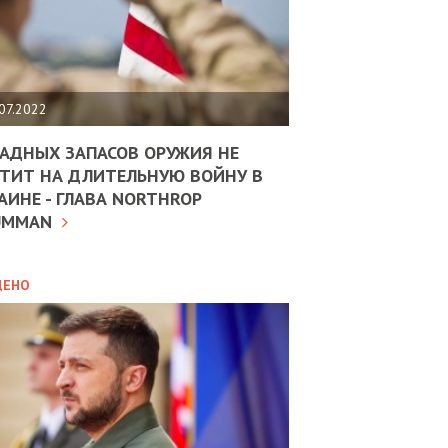
ЩИТЬ
НОМІКУ
РЩИНИ
07.2022
АН
АДНЫХ ЗАПАСОВ ОРУЖИЯ НЕ
ТИТ НА ДЛИТЕЛЬНУЮ ВОЙНУ В
АИНЕ - ГЛАВА NORTHROP
ИТИКА
10.02.2025
UMMAN
МВС
ДОВЖУЄ
АНЯТИ
ЛЯНТІВ
ДЕНО
УНІНА
ОЛОВА:
І
РОБИЦІ
АВ