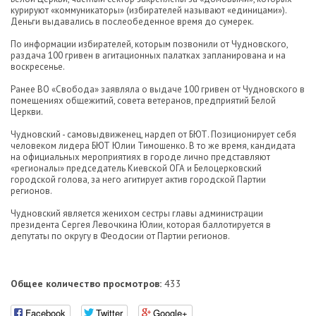
курируют «коммуникаторы» (избирателей называют «единицами»).
Деньги выдавались в послеобеденное время до сумерек.
По информации избирателей, которым позвонили от Чудновского,
раздача 100 гривен в агитационных палатках запланирована и на
воскресенье.
Ранее ВО «Свобода» заявляла о выдаче 100 гривен от Чудновского в
помещениях общежитий, совета ветеранов, предприятий Белой
Церкви.
Чудновский - самовыдвиженец, нардеп от БЮТ. Позиционирует себя
человеком лидера БЮТ Юлии Тимошенко. В то же время, кандидата
на официальных мероприятиях в городе лично представляют
«регионалы» председатель Киевской ОГА и Белоцерковский
городской голова, за него агитирует актив городской Партии
регионов.
Чудновский является женихом сестры главы администрации
президента Сергея Левочкина Юлии, которая баллотируется в
депутаты по округу в Феодосии от Партии регионов.
Общее количество просмотров:
433
Facebook
Twitter
Google+