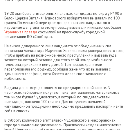
19-20 октября в агитационных палатках кандидата по округу № 90 в
Белой Церкви Виталия Чудновского избирателям выдавали по 100
гривен. По меньшей мере трое доверенных лиц кандидатов в
народные депутаты по этому поводу вызывали милицию, сообщает
Украинская правда
соссылкой на пресс-службу городской
организации ВО «Свобода».
На вызов доверенного лица кандидата от объединенных сил
оппозиции Александра Марченко Хозеева милиционеры, вместо того,
чтобы прибыть на возможное место преступления и вызвать туда
заявителя, который оставил для этого свой номер мобильного
телефона, приехали к нему домой. Там правоохранители
переполошили его родных, сообщив жене, что их вызывали с
домашнего телефона, хотя Хозеев делал свое заявление с
мобильного.
Выдача денег осуществляется по предварительной записи. В
частности, избиратели получают пакет агитационных материалов, в
том числе буклет Чудновского, в который, по свидетельствам
очевидцев, вложено 100 гривен. Для получения желаемой
«агитационной продукции» необходимо предъявить паспорт и найти
себя в списках.
В субботу количество агитпалаток Чудновского в микрорайонах
города значительно увеличилось. Практически каждая многоэтажка
Белой Церкви, частный сектор закреплены за «домовыми», которых