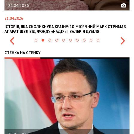
21.04.2026
21.04.2026
02
ІСТОРІЯ, ЯКА СКОЛИХНУЛА КРАЇНУ: 10-МІСЯЧНИЙ МАРК ОТРИМАВ
OL
АПАРАТ ШВЛ ВІД ФОНДУ «НАДІЯ» І ВАЛЕРІЯ ДУБІЛЯ
IN
СТЕНКА НА СТЕНКУ