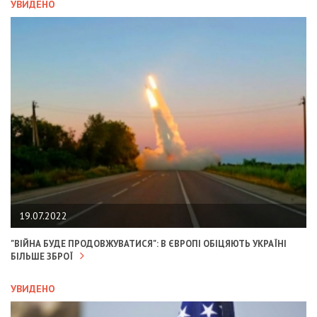
УВИДЕНО
19.07.2022
"ВІЙНА БУДЕ ПРОДОВЖУВАТИСЯ": В ЄВРОПІ ОБІЦЯЮТЬ УКРАЇНІ
БІЛЬШЕ ЗБРОЇ
УВИДЕНО