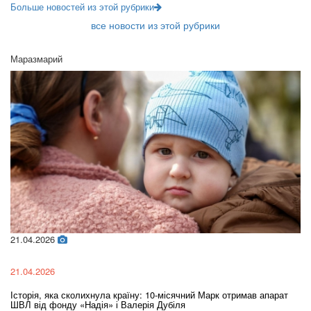
Больше новостей из этой рубрики
все новости из этой рубрики
Маразмарий
21.04.2026
02
21.04.2026
02
Історія, яка сколихнула країну: 10-місячний Марк отримав апарат
Ol
ШВЛ від фонду «Надія» і Валерія Дубіля
In