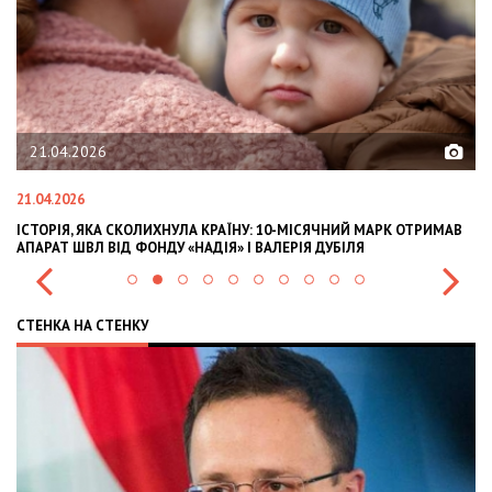
21.04.2026
21.04.2026
02
ІСТОРІЯ, ЯКА СКОЛИХНУЛА КРАЇНУ: 10-МІСЯЧНИЙ МАРК ОТРИМАВ
OL
АПАРАТ ШВЛ ВІД ФОНДУ «НАДІЯ» І ВАЛЕРІЯ ДУБІЛЯ
IN
СТЕНКА НА СТЕНКУ