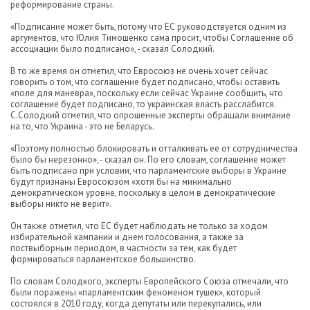
реформирование страны.
«Подписание может быть, потому что ЕС руководствуется одним из
аргументов, что Юлия Тимошенко сама просит, чтобы Соглашение об
ассоциации было подписано», - сказал Солодкий.
В то же время он отметил, что Евросоюз не очень хочет сейчас
говорить о том, что соглашение будет подписано, чтобы оставить
«поле для маневра», поскольку если сейчас Украине сообщить, что
соглашение будет подписано, то украинская власть расслабится.
С.Солодкий отметил, что опрошенные эксперты обращали внимание
на то, что Украина - это не Беларусь.
«Поэтому полностью блокировать и отталкивать ее от сотрудничества
было бы нерезонно», - сказал он. По его словам, соглашение может
быть подписано при условии, что парламентские выборы в Украине
будут признаны Евросоюзом «хотя бы на минимально
демократическом уровне, поскольку в целом в демократические
выборы никто не верит».
Он также отметил, что ЕС будет наблюдать не только за ходом
избирательной кампании и днем голосования, а также за
поствыборным периодом, в частности за тем, как будет
формироваться парламентское большинство.
По словам Солодкого, эксперты Европейского Союза отмечали, что
были поражены «парламентским феноменом тушек», который
состоялся в 2010 году, когда депутаты или перекупались, или