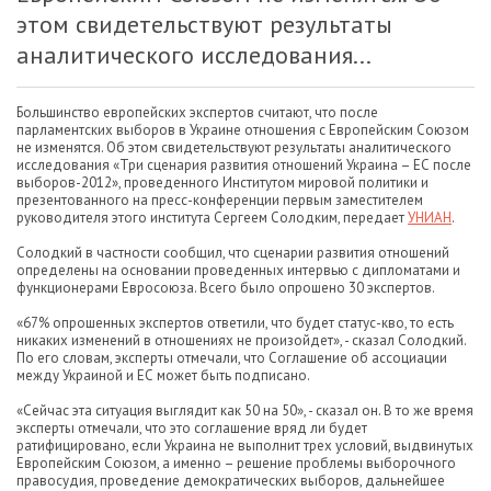
этом свидетельствуют результаты
аналитического исследования...
Большинство европейских экспертов считают, что после
парламентских выборов в Украине отношения с Европейским Союзом
не изменятся. Об этом свидетельствуют результаты аналитического
исследования «Три сценария развития отношений Украина – ЕС после
выборов-2012», проведенного Институтом мировой политики и
презентованного на пресс-конференции первым заместителем
руководителя этого института Сергеем Солодким, передает
УНИАН
.
Солодкий в частности сообщил, что сценарии развития отношений
определены на основании проведенных интервью с дипломатами и
функционерами Евросоюза. Всего было опрошено 30 экспертов.
«67% опрошенных экспертов ответили, что будет статус-кво, то есть
никаких изменений в отношениях не произойдет», - сказал Солодкий.
По его словам, эксперты отмечали, что Соглашение об ассоциации
между Украиной и ЕС может быть подписано.
«Сейчас эта ситуация выглядит как 50 на 50», - сказал он. В то же время
эксперты отмечали, что это соглашение вряд ли будет
ратифицировано, если Украина не выполнит трех условий, выдвинутых
Европейским Союзом, а именно – решение проблемы выборочного
правосудия, проведение демократических выборов, дальнейшее