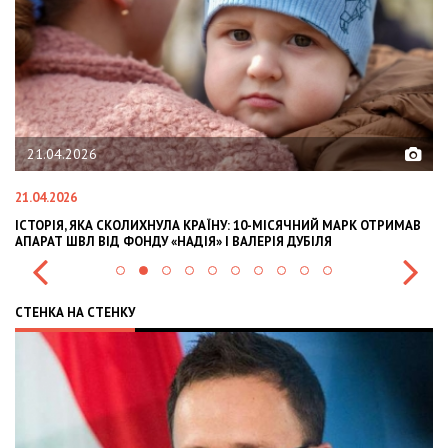
21.04.2026
21.04.2026
02
ІСТОРІЯ, ЯКА СКОЛИХНУЛА КРАЇНУ: 10-МІСЯЧНИЙ МАРК ОТРИМАВ
OL
АПАРАТ ШВЛ ВІД ФОНДУ «НАДІЯ» І ВАЛЕРІЯ ДУБІЛЯ
IN
СТЕНКА НА СТЕНКУ