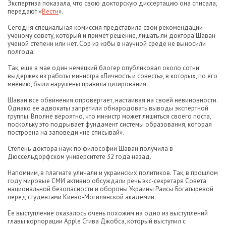
Экспертиза показала, что свою докторскую диссертацию она списала,
передают «
Вести
».
Сегодня специальная комиссия представила свои рекомендации
ученому совету, который и примет решение, лишать ли доктора Шаван
ученой степени или нет. Сор из избы в научной среде не выносили
полгода.
Так, еще в мае один немецкий блогер опубликовал около сотни
выдержек из работы министра «Личность и совесть», в которых, по его
мнению, были нарушены правила цитирования.
Шаван все обвинения опровергает, настаивая на своей невиновности.
Однако ее адвокаты запретили обнародовать выводы экспертной
группы. Вполне вероятно, что министр может лишиться своего поста,
поскольку это подрывает фундамент системы образования, которая
построена на заповеди «не списывай».
Степень доктора наук по философии Шаван получила в
Дюссельдорфском университете 32 года назад.
Напомним, в плагиате уличали и украинских политиков. Так, в прошлом
году мировые СМИ активно обсуждали речь экс-секретаря Совета
национальной безопасности и обороны Украины Раисы Богатыревой
перед студентами Киево-Могилянской академии.
Ее выступление оказалось очень похожим на одно из выступлений
главы корпорации Apple Стива Джобса, который выступил с