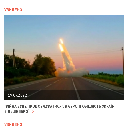
УВИДЕНО
19.07.2022
"ВІЙНА БУДЕ ПРОДОВЖУВАТИСЯ": В ЄВРОПІ ОБІЦЯЮТЬ УКРАЇНІ
БІЛЬШЕ ЗБРОЇ
УВИДЕНО