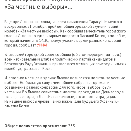
«За честные выборы»...
В центре Львова на площади перед памятником Тарасу Шевченко в
воскресенье, 21 октября, пройдет общегородской экуменический
молебен «За честные выборы». Как сообщил заместитель городского
головы Львова по гуманитарным вопросам Василий Косив, в молебне,
который начнется в 14.30, примут участие церкви разных конфессий
города, сообщает
УНИАН
.
«Львовский городской совет сообщил (об этом мероприятии - ред.)
всем избирательным штабам политических партий кандидатов в
Верховную Раду Украины и призвал всех желающих присоединиться к
молебну», - рассказал Косив.
«Несколько месяцев в храмах Львова возносятся молитвы за честные
выборы. Но большую силу имеет общее собрание горожан и
соединение разных конфессий для того, чтобы выборы были
честными. Во Львове совместные молитвы проходят на День города,
освящение воды, в День Независимости, это хорошая традиция.
Нынешние выборы чрезвычайно важны для будущего Украины», -
отметил Косив.
Общее количество просмотров:
233