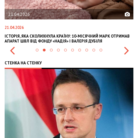
21.04.2026
02
21.04.2026
02.02
ІСТОРІЯ, ЯКА СКОЛИХНУЛА КРАЇНУ: 10-МІСЯЧНИЙ МАРК ОТРИМАВ
OLEK
АПАРАТ ШВЛ ВІД ФОНДУ «НАДІЯ» І ВАЛЕРІЯ ДУБІЛЯ
INTE
СТЕНКА НА СТЕНКУ