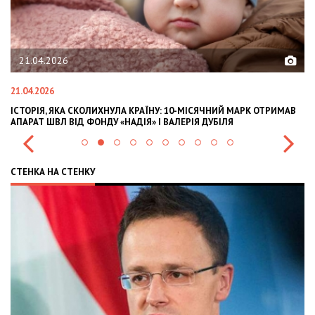
21.04.2026
21.04.2026
02
ІСТОРІЯ, ЯКА СКОЛИХНУЛА КРАЇНУ: 10-МІСЯЧНИЙ МАРК ОТРИМАВ
OL
АПАРАТ ШВЛ ВІД ФОНДУ «НАДІЯ» І ВАЛЕРІЯ ДУБІЛЯ
IN
СТЕНКА НА СТЕНКУ