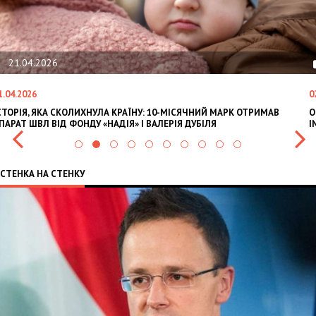
21.04.2026
1.04.2026
0
СТОРІЯ, ЯКА СКОЛИХНУЛА КРАЇНУ: 10-МІСЯЧНИЙ МАРК ОТРИМАВ
O
ПАРАТ ШВЛ ВІД ФОНДУ «НАДІЯ» І ВАЛЕРІЯ ДУБІЛЯ
I
СТЕНКА НА СТЕНКУ