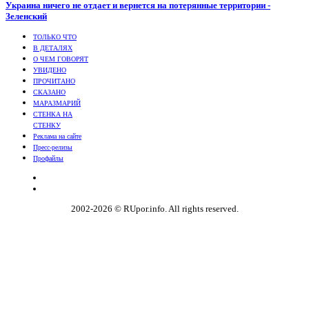
Украина ничего не отдает и вернется на потерянные территории -
Зеленский
ТОЛЬКО ЧТО
В ДЕТАЛЯХ
О ЧЕМ ГОВОРЯТ
УВИДЕНО
ПРОЧИТАНО
СКАЗАНО
МАРАЗМАРИЙ
СТЕНКА НА
СТЕНКУ
Реклама на сайте
Пресс-релизы
Профайлы
2002-2026 © RUpor.info. All rights reserved.