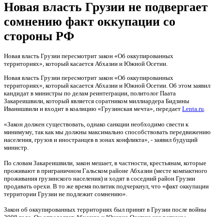
Новая власть Грузии не подвергает
сомнению факт оккупации со
стороны РФ
Новая власть Грузии пересмотрит закон «Об оккупированных
территориях», который касается Абхазии и Южной Осетии.
Новая власть Грузии пересмотрит закон «Об оккупированных
территориях», который касается Абхазии и Южной Осетии. Об этом заявил
кандидат в министры по делам реинтеграции, политолог Паата
Закареишвили, который является соратником миллиардера Бидзины
Иванишвили и входит в коалицию «Грузинская мечта», передает
Lenta.ru
.
«Закон должен существовать, однако санкции необходимо свести к
минимуму, так как мы должны максимально способствовать передвижению
населения, грузов и иностранцев в зонах конфликта», - заявил будущий
министр.
По словам Закареишвили, закон мешает, в частности, крестьянам, которые
проживают в приграничном Гальском районе Абхазии (месте компактного
проживания грузинского населения) и ходят в соседний район Грузии
продавать орехи. В то же время политик подчеркнул, что «факт оккупации
территории Грузии не подлежит сомнению».
Закон об оккупированных территориях был принят в Грузии после войны