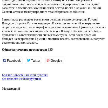
2008 года. Он определяет Абхазию и Южную Осетию как регионы,
оккупированные Россией, и устанавливает ряд ограничений. Последние
касаются, в частности, экономической деятельности в Абхазии и Южной
Осетии, а также международного транспортного сообщения.
Закон также разрешает въезд в эти регионы только со стороны Грузии.
Въезд со стороны России запрещен. В качестве наказаний за нарушение
запрета предусмотрены штраф и тюремное заключение. Однако на практике
человек, незаконно посетивший Абхазию и Южную Осетию, может быть
привлечен к ответственности лишь в том случае, если после этого он
попадет на территорию Грузии и местные власти, соответственно, получат
возможность его наказать.
Общее количество просмотров:
335
Facebook
Twitter
Google+
Больше новостей из этой рубрики
все новости из этой рубрики
Маразмарий