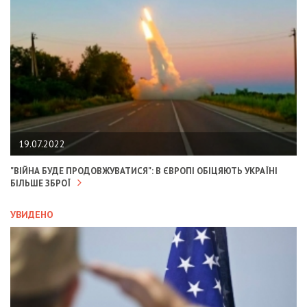
19.07.2022
"ВІЙНА БУДЕ ПРОДОВЖУВАТИСЯ": В ЄВРОПІ ОБІЦЯЮТЬ УКРАЇНІ
БІЛЬШЕ ЗБРОЇ
УВИДЕНО