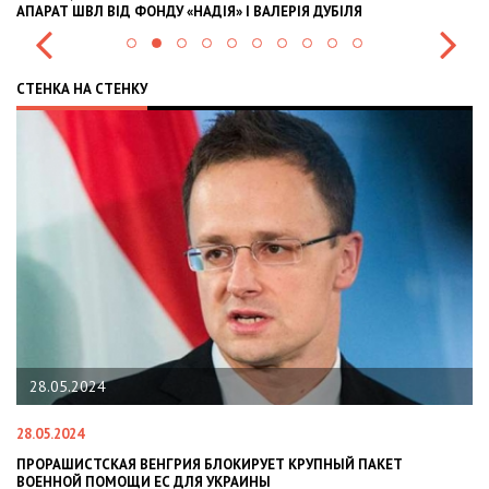
АПАРАТ ШВЛ ВІД ФОНДУ «НАДІЯ» І ВАЛЕРІЯ ДУБІЛЯ
IN
СТЕНКА НА СТЕНКУ
28.05.2024
28.05.2024
22
ПРОРАШИСТСКАЯ ВЕНГРИЯ БЛОКИРУЕТ КРУПНЫЙ ПАКЕТ
Н
ВОЕННОЙ ПОМОЩИ ЕС ДЛЯ УКРАИНЫ
СИ