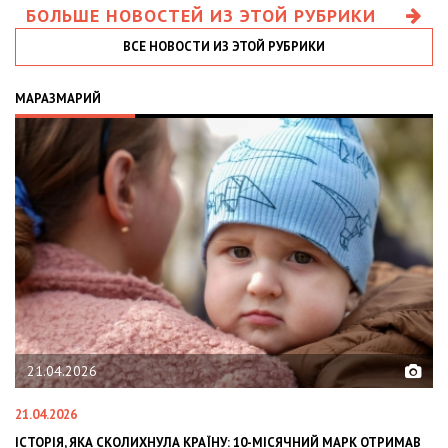
БОЛЬШЕ НОВОСТЕЙ ИЗ ЭТОЙ РУБРИКИ
ВСЕ НОВОСТИ ИЗ ЭТОЙ РУБРИКИ
МАРАЗМАРИЙ
21.04.2026
21.04.2026
02
ІСТОРІЯ, ЯКА СКОЛИХНУЛА КРАЇНУ: 10-МІСЯЧНИЙ МАРК ОТРИМАВ
OL