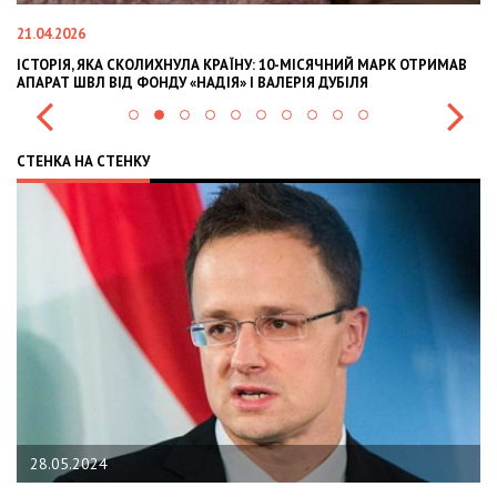
21.04.2026
02
ІСТОРІЯ, ЯКА СКОЛИХНУЛА КРАЇНУ: 10-МІСЯЧНИЙ МАРК ОТРИМАВ
OL
АПАРАТ ШВЛ ВІД ФОНДУ «НАДІЯ» І ВАЛЕРІЯ ДУБІЛЯ
IN
СТЕНКА НА СТЕНКУ
28.05.2024