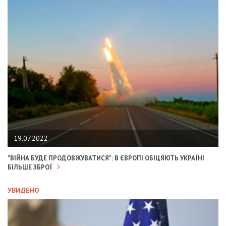
19.07.2022
"ВІЙНА БУДЕ ПРОДОВЖУВАТИСЯ": В ЄВРОПІ ОБІЦЯЮТЬ УКРАЇНІ
БІЛЬШЕ ЗБРОЇ
УВИДЕНО